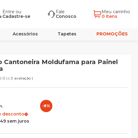
Entre
ou
Fale
Meu carrinho
Cadastre-se
Conosco
0 itens
Acessórios
Tapetes
PROMOÇÕES
 Cantoneira Moldufama para Painel
a
( 0 ) ( 0 avaliação )
n.
-8%
e desconto
,49 sem juros