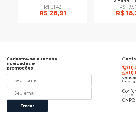
Ripado Tu
R$ 31,42
R$ 19,9
R$ 28,91
R$ 18,
Cadastre-se e receba
Centr
novidades e
(11)
promoções
(11
vendas
Seg. à
Confor
LTDA
CNPJ: 
Enviar