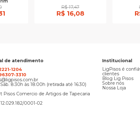
rim
0
R$ 17,47
31
R$ 16,08
R
al de atendimento
Institucional
LigPisos é confiá
 2221-1204
clientes
) 96307-3310
Blog Lig Pisos
@ligpisos.com.br
Sobre nós
 Sáb. 8:30h às 18:00h (retirada até 16:30)
Nossa Loja
t Pisos Comercio de Artigos de Tapecaria
12.029.182/0001-02