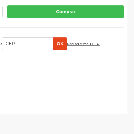
Comprar
e
OK
Não sei o meu CEP