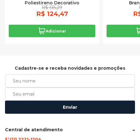
Poliestireno Decorativo
Bran
R$ 135,29
R$ 124,47
R
Adicionar
Cadastre-se e receba novidades e promoções
Enviar
Central de atendimento
(11) 2221-1204