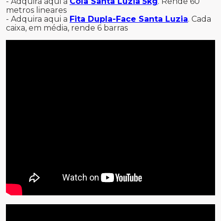
- Adquira aqui a
Cola Santa Luzia 5kg
. Rende 60
metros lineares
- Adquira aqui a
Fita Dupla-Face Santa Luzia
. Cada
caixa, em média, rende 6 barras