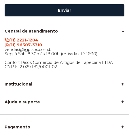
Enviar
Central de atendimento
(11) 2221-1204
(11) 96307-3310
vendas@ligpisos.com.br
Seg. à Sáb. 8:30h às 18:00h (retirada até 16:30)
Confort Pisos Comercio de Artigos de Tapecaria LTDA
CNPJ: 12.029.182/0001-02
+
Institucional
LigPisos é confiável - Avaliações de clientes
Blog Lig Pisos
+
Sobre nós
Ajuda e suporte
Nossa Loja
Central de atendimento
Frete e entrega
Trocas e devoluções
Privacidade e segurança
+
Pagamento
Como Calcular a Área do seu Piso