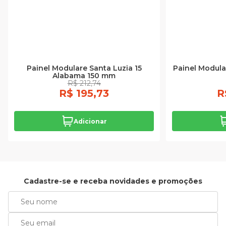
Painel Modulare Santa Luzia 15
Painel Modula
Alabama 150 mm
R$ 212,74
R$ 195,73
R
Adicionar
Cadastre-se e receba novidades e promoções