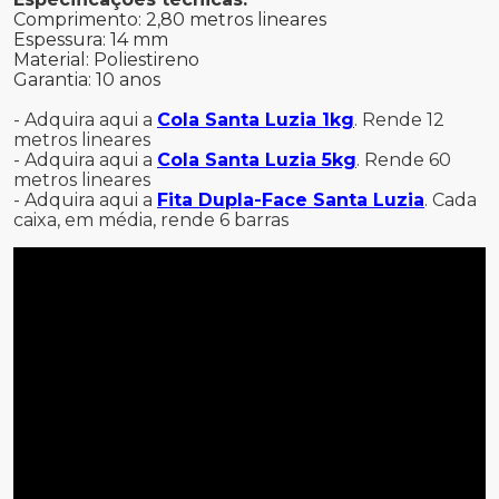
Comprimento: 2,80 metros lineares
Espessura: 14 mm
Material: Poliestireno
Garantia: 10 anos
- Adquira aqui a
Cola Santa Luzia 1kg
. Rende 12
metros lineares
- Adquira aqui a
Cola Santa Luzia 5kg
. Rende 60
metros lineares
- Adquira aqui a
Fita Dupla-Face Santa Luzia
. Cada
caixa, em média, rende 6 barras