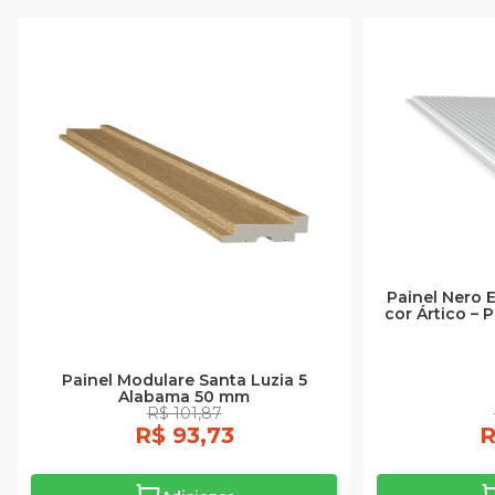
Painel Nero 
cor Ártico – 
Painel Modulare Santa Luzia 5
Alabama 50 mm
R$ 101,87
R$ 93,73
R