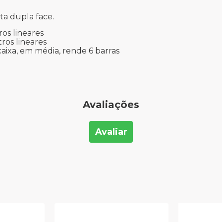
ita dupla face.
ros lineares
ros lineares
caixa, em média, rende 6 barras
Avaliações
Avaliar