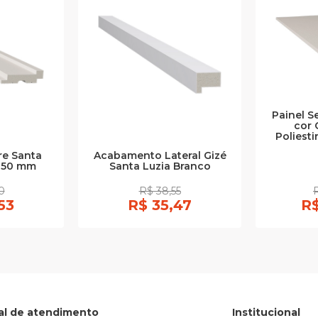
Painel S
cor 
Poliest
re Santa
Acabamento Lateral Gizé
i 50 mm
Santa Luzia Branco
0
R$ 38,55
53
R$ 35,47
R$
al de atendimento
Institucional