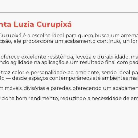
ta Luzia Curupixá
Curupixá é a escolha ideal para quem busca um arremat
cisão, ele proporciona um acabamento contínuo, unifor
l oferece excelente resistência, leveza e durabilidade
indo agilidade na aplicação e um resultado final com padr
, traz calor e personalidade ao ambiente, sendo ideal 
ação — desde espaços contemporâneos até ambientes mais
em móveis, divisórias e paredes, oferecendo um acabament
porciona bom rendimento, reduzindo a necessidade de 