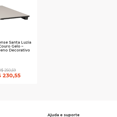
ense Santa Luzia
Couro Gelo –
ireno Decorativo
R$ 250,59
 230,55
Ajuda e suporte