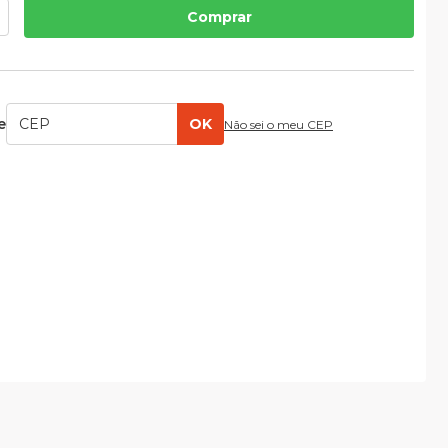
Comprar
e
OK
Não sei o meu CEP