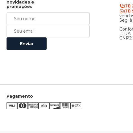
novidades e
(11)
promoções
(11
vendas
Seg. à
Confor
LTDA
CNPJ: 
Enviar
Pagamento