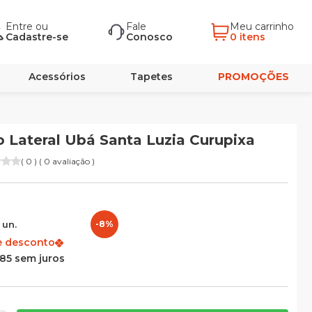
Entre
ou
Fale
Meu carrinho
Cadastre-se
Conosco
0 itens
Acessórios
Tapetes
PROMOÇÕES
Lateral Ubá Santa Luzia Curupixa
( 0 ) ( 0 avaliação )
8
un.
-8%
e desconto
,85 sem juros