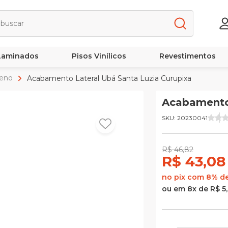
 Laminados
Pisos Vinílicos
Revestimentos
reno
Acabamento Lateral Ubá Santa Luzia Curupixa
Acabamento 
SKU: 20230041
R$ 46,82
R$ 43,0
no pix com 8% d
ou em 8x de R$ 5