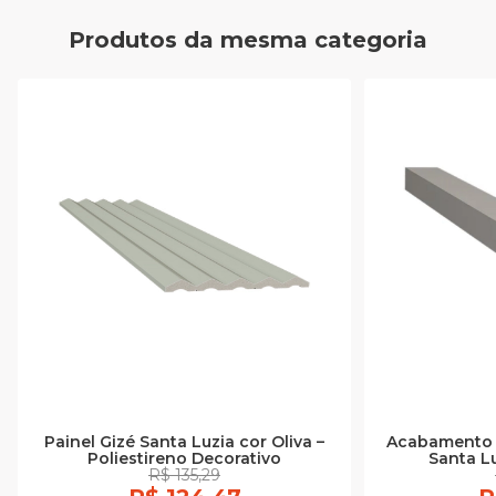
Produtos da mesma categoria
Painel Gizé Santa Luzia cor Oliva –
Acabamento 
Poliestireno Decorativo
Santa Lu
R$ 135,29