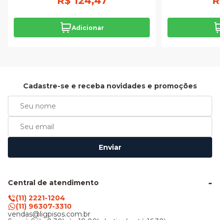
R$ 124,47
R
Adicionar
Cadastre-se e receba novidades e promoções
Enviar
Central de atendimento
(11) 2221-1204
(11) 96307-3310
vendas@ligpisos.com.br