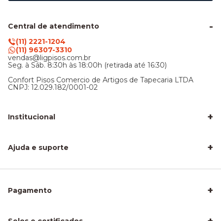
Central de atendimento
(11) 2221-1204
(11) 96307-3310
vendas@ligpisos.com.br
Seg. à Sáb. 8:30h às 18:00h (retirada até 16:30)
Confort Pisos Comercio de Artigos de Tapecaria LTDA
CNPJ: 12.029.182/0001-02
+
Institucional
LigPisos é confiável - Avaliações de clientes
Blog Lig Pisos
+
Sobre nós
Ajuda e suporte
Nossa Loja
Central de atendimento
Frete e entrega
Trocas e devoluções
Privacidade e segurança
+
Pagamento
Como Calcular a Área do seu Piso
Como Instalar Piso Vinílico
Melhor Piso para Quarto de Criança
Piso Fácil de Instalar Sem Obra
Selos e certificados