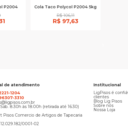
ol P2004
Cola Taco Polycol P2004 5kg
0
R$ 106,11
31
R$ 97,63
1
al de atendimento
Institucional
LigPisos é confiá
 2221-1204
clientes
) 96307-3310
Blog Lig Pisos
@ligpisos.com.br
Sobre nós
 Sáb. 8:30h às 18:00h (retirada até 16:30)
Nossa Loja
t Pisos Comercio de Artigos de Tapecaria
12.029.182/0001-02