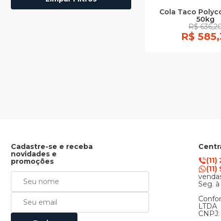
Cola Taco Polyc
50kg
R$ 636,2
R$ 585,
Cadastre-se e receba
Centr
novidades e
(11)
promoções
(11
vendas
Seg. à
Confor
LTDA
CNPJ: 