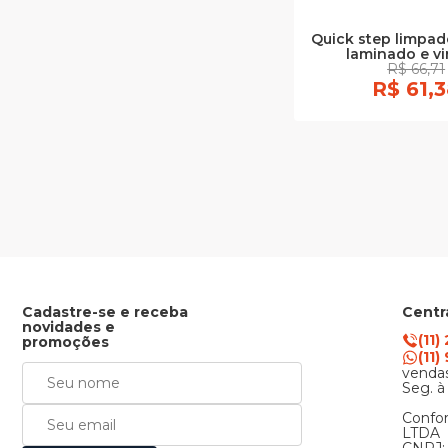
Quick step limpad
laminado e vi
R$ 66,71
R$ 61,
Cadastre-se e receba
Centr
novidades e
(11)
promoções
(11
vendas
Seg. à
Confor
LTDA