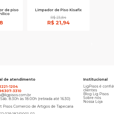
or de piso
Limpador de Piso Kisafix
nílico
R$ 23,84
38
R$ 21,94
1
al de atendimento
Institucional
LigPisos é confiá
 2221-1204
clientes
) 96307-3310
Blog Lig Pisos
@ligpisos.com.br
Sobre nós
 Sáb. 8:30h às 18:00h (retirada até 16:30)
Nossa Loja
t Pisos Comercio de Artigos de Tapecaria