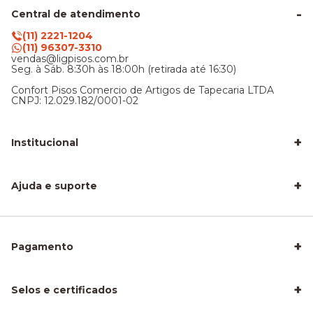
Central de atendimento
(11) 2221-1204
(11) 96307-3310
vendas@ligpisos.com.br
Seg. à Sáb. 8:30h às 18:00h (retirada até 16:30)
Confort Pisos Comercio de Artigos de Tapecaria LTDA
CNPJ: 12.029.182/0001-02
+
Institucional
LigPisos é confiável - Avaliações de clientes
Blog Lig Pisos
+
Sobre nós
Ajuda e suporte
Nossa Loja
Central de atendimento
Frete e entrega
Trocas e devoluções
Privacidade e segurança
+
Pagamento
Como Calcular a Área do seu Piso
Como Instalar Piso Vinílico
Melhor Piso para Quarto de Criança
Piso Fácil de Instalar Sem Obra
+
Selos e certificados
Piso Laminado para Sala
Piso para Apartamento Alugado
Piso para Área Molhada