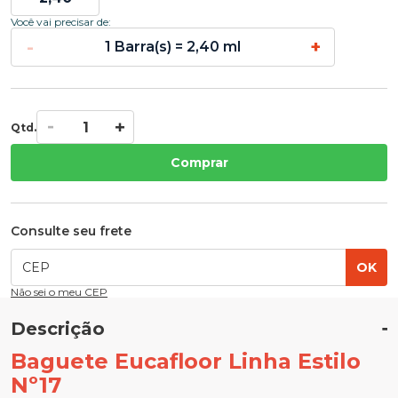
Você vai precisar de:
-
+
1 Barra(s) = 2,40 ml
Qtd.
Comprar
Consulte seu frete
OK
Não sei o meu CEP
Descrição
Baguete Eucafloor Linha Estilo
Nº17