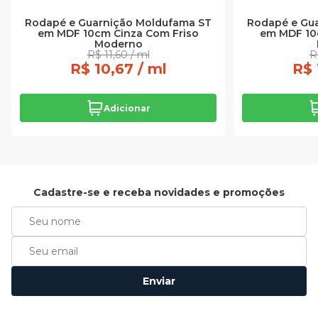
Rodapé e Guarnição Moldufama ST
Rodapé e Gu
em MDF 10cm Cinza Com Friso
em MDF 10
Moderno
R$ 11,60 / ml
R
R$ 10,67 / ml
R$ 
Adicionar
Cadastre-se e receba novidades e promoções
Enviar