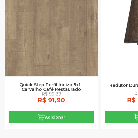
Quick Step Perfil Incizo 5x1 -
Redutor Dur
Carvalho Café Restaurado
R$ 99,89
R
R$ 91,90
R$ 
Adicionar