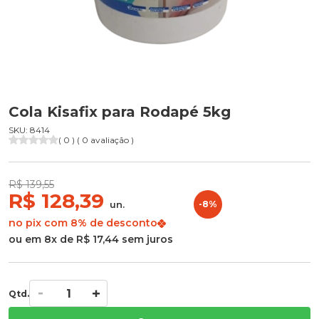
Cola Kisafix para Rodapé 5kg
SKU: 8414
( 0 ) ( 0 avaliação )
R$ 139,55
R$ 128,39
un.
-8%
no pix com 8% de desconto
ou em 8x de R$ 17,44 sem juros
Qtd.