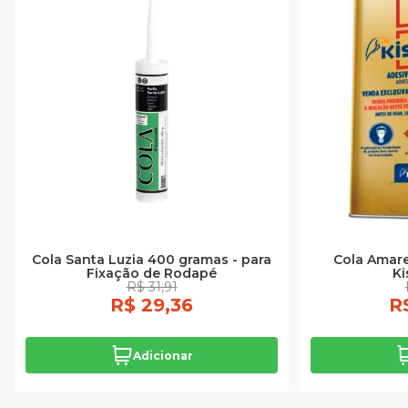
Cola Santa Luzia 400 gramas - para
Cola Amare
Fixação de Rodapé
Ki
R$ 31,91
R$ 29,36
R
Adicionar