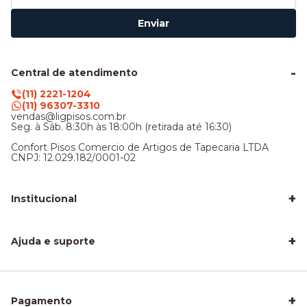
Enviar
Central de atendimento
(11) 2221-1204
(11) 96307-3310
vendas@ligpisos.com.br
Seg. à Sáb. 8:30h às 18:00h (retirada até 16:30)
Confort Pisos Comercio de Artigos de Tapecaria LTDA
CNPJ: 12.029.182/0001-02
+
Institucional
LigPisos é confiável - Avaliações de clientes
Blog Lig Pisos
+
Sobre nós
Ajuda e suporte
Nossa Loja
Central de atendimento
Frete e entrega
Trocas e devoluções
Privacidade e segurança
+
Pagamento
Como Calcular a Área do seu Piso