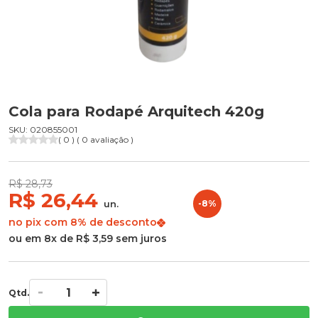
Cola para Rodapé Arquitech 420g
SKU: 020855001
( 0 ) ( 0 avaliação )
R$ 28,73
R$ 26,44
un.
-8%
no pix com 8% de desconto
ou em 8x de R$ 3,59 sem juros
Qtd.