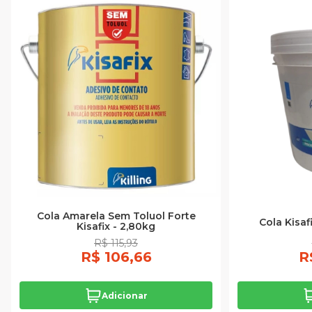
Cola Amarela Sem Toluol Forte
Cola Kisa
Kisafix - 2,80kg
R$ 115,93
R$ 106,66
R
Adicionar