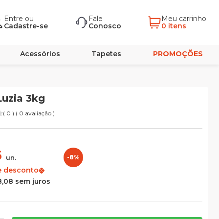
Entre
ou
Fale
Meu carrinho
Cadastre-se
Conosco
0 itens
Acessórios
Tapetes
PROMOÇÕES
Luzia 3kg
( 0 ) ( 0 avaliação )
6
un.
-8%
e desconto
8,08 sem juros