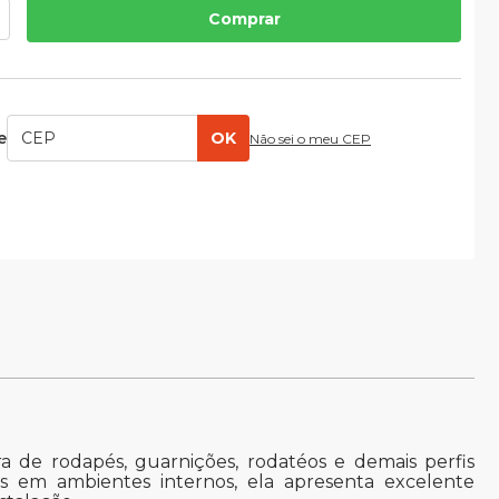
Comprar
e
OK
Não sei o meu CEP
 de rodapés, guarnições, rodatéos e demais perfis
es em ambientes internos, ela apresenta excelente