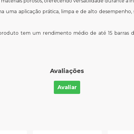
teriais porosos, oferecendo versatilidade durante a in
na uma aplicação prática, limpa e de alto desempenho, s
roduto tem um rendimento médio de até 15 barras de
Avaliações
Avaliar