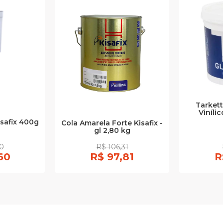
Tarkett
Vinílic
isafix 400g
Cola Amarela Forte Kisafix -
gl 2,80 kg
0
R$ 106,31
60
R$ 97,81
R