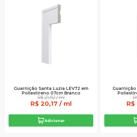
Guarnição Santa Luzia LEV72 em
Guarnição 
Poliestireno 07cm Branco
Poliesti
R$ 21,92 / ml
R$
R$ 20,17 / ml
R$ 
Adicionar