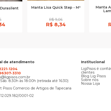
Manta Ac
Manta Lisa Quick Step - M²
Durasilent
Lam
6
R$ 9,06
34
R$ 8,34
R
al de atendimento
Institucional
LigPisos é confiá
 2221-1204
clientes
) 96307-3310
Blog Lig Pisos
@ligpisos.com.br
Sobre nós
 Sáb. 8:30h às 18:00h (retirada até 16:30)
Nossa Loja
t Pisos Comercio de Artigos de Tapecaria
12.029.182/0001-02