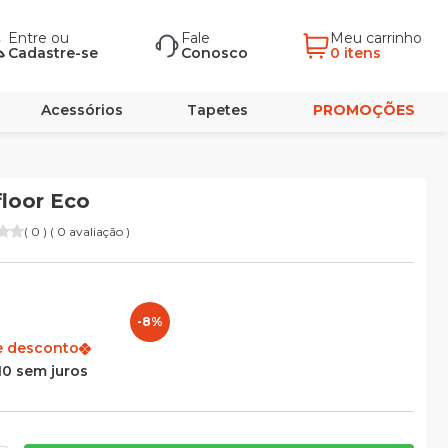
Entre
ou
Fale
Meu carrinho
Cadastre-se
Conosco
0 itens
Acessórios
Tapetes
PROMOÇÕES
loor Eco
( 0 ) ( 0 avaliação )
-8%
e desconto
10 sem juros