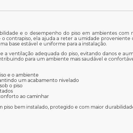
rabilidade e o desempenho do piso em ambientes com 
so e o contrapiso, ela ajuda a reter a umidade provenie
a base estável e uniforme para a instalação.
a ventilação adequada do piso, evitando danos e aumen
ntribuindo para um ambiente mais saudável e confortáve
iso e o ambiente
arantindo um acabamento nivelado
sob o piso
ntados
 conforto ao caminhar
 piso bem instalado, protegido e com maior durabilida