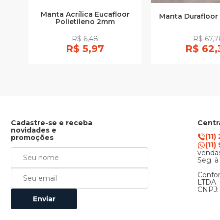
Manta Acrílica Eucafloor
Manta Durafloor 
Polietileno 2mm
R$ 6,48
R$ 67,7
R$ 5,97
R$ 62,
Cadastre-se e receba
Centr
novidades e
(11)
promoções
(11
vendas
Seg. à
Confor
LTDA
CNPJ: 
Enviar