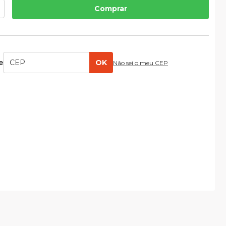
Comprar
e
OK
Não sei o meu CEP