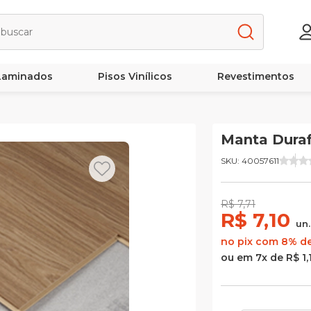
 Laminados
Pisos Vinílicos
Revestimentos
Manta Duraf
SKU: 40057611
R$ 7,71
R$ 7,10
un.
no pix com 8% d
ou em 7x de R$ 1,