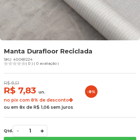
Manta Durafloor Reciclada
SKU: 40069224
( 0 ) ( 0 avaliação )
R$ 8,51
R$ 7,83
un.
-8%
no pix com 8% de desconto
ou em 8x de R$ 1,06 sem juros
Qtd.