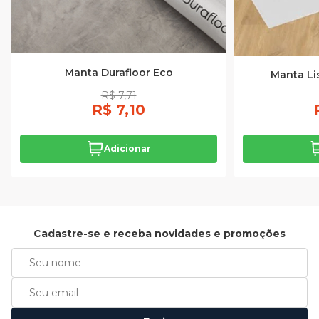
Manta Durafloor Eco
Manta Li
R$ 7,71
R$ 7,10
Adicionar
Cadastre-se e receba novidades e promoções