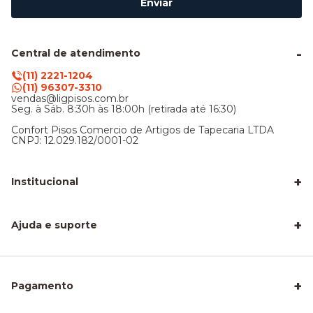
Enviar
Central de atendimento
(11) 2221-1204
(11) 96307-3310
vendas@ligpisos.com.br
Seg. à Sáb. 8:30h às 18:00h (retirada até 16:30)
Confort Pisos Comercio de Artigos de Tapecaria LTDA
CNPJ: 12.029.182/0001-02
+
Institucional
LigPisos é confiável - Avaliações de clientes
Blog Lig Pisos
+
Sobre nós
Ajuda e suporte
Nossa Loja
Central de atendimento
Frete e entrega
Trocas e devoluções
Privacidade e segurança
+
Pagamento
Como Calcular a Área do seu Piso
Como Instalar Piso Vinílico
Melhor Piso para Quarto de Criança