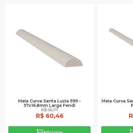
Meia Curva Santa Luzia 599 -
Meia Curva Sa
37x16,8mm Larga Fendi
R$ 65,71
R$ 60,46
R
Adicionar