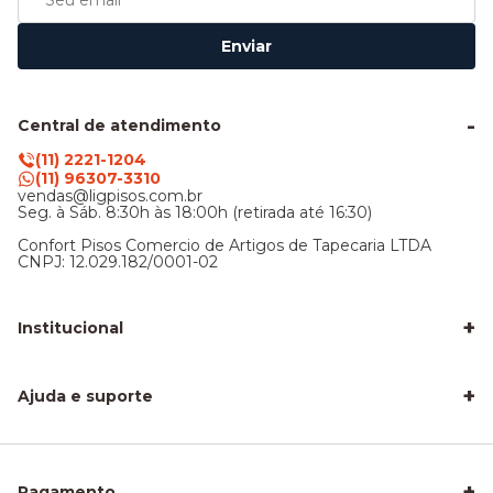
Enviar
Central de atendimento
(11) 2221-1204
(11) 96307-3310
vendas@ligpisos.com.br
Seg. à Sáb. 8:30h às 18:00h (retirada até 16:30)
Confort Pisos Comercio de Artigos de Tapecaria LTDA
CNPJ: 12.029.182/0001-02
+
Institucional
LigPisos é confiável - Avaliações de clientes
Blog Lig Pisos
+
Sobre nós
Ajuda e suporte
Nossa Loja
Central de atendimento
Frete e entrega
Trocas e devoluções
Privacidade e segurança
+
Pagamento