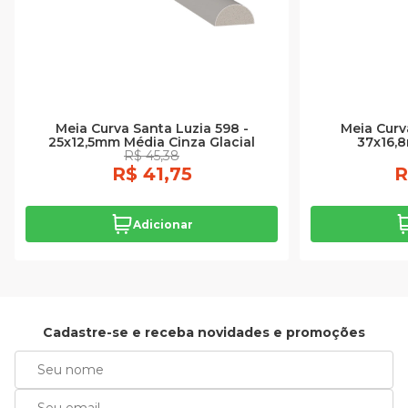
Meia Curva Santa Luzia 598 -
Meia Curv
25x12,5mm Média Cinza Glacial
37x16,
R$ 45,38
R$ 41,75
R
Adicionar
Cadastre-se e receba novidades e promoções