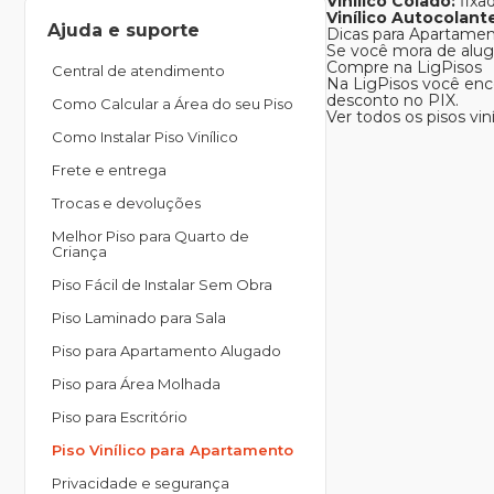
Vinílico Colado:
fixa
Vinílico Autocolant
Ajuda e suporte
Dicas para Apartame
Se você mora de alug
Compre na LigPisos
Central de atendimento
Na LigPisos você enco
desconto no PIX.
Como Calcular a Área do seu Piso
Ver todos os pisos viní
Como Instalar Piso Vinílico
Frete e entrega
Trocas e devoluções
Melhor Piso para Quarto de
Criança
Piso Fácil de Instalar Sem Obra
Piso Laminado para Sala
Piso para Apartamento Alugado
Piso para Área Molhada
Piso para Escritório
Piso Vinílico para Apartamento
Privacidade e segurança