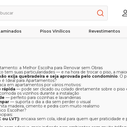
 Laminados
Pisos Vinílicos
Revestimentos
partamento: a Melhor Escolha para Renovar sem Obras
 tem suas particularidades — e na hora de trocar o piso, a mai
não exija quebradeira e seja aprovada pelo condomínio
. O p
co é Ideal para Apartamentos?
staca em apartamentos por vários motivos:
e rápida
— pode ser clicado ou colado diretamente sobre o piso 
comoda os vizinhos durante a instalação
de
— perfeito para cozinhas e lavanderias
impar
— suporta o dia a dia sem perder o visual
ita madeira, cimento e pedra com muito realismo
lico Escolher?
cipais:
C ou LVT):
encaixa sem cola, ideal para quem quer praticidade 