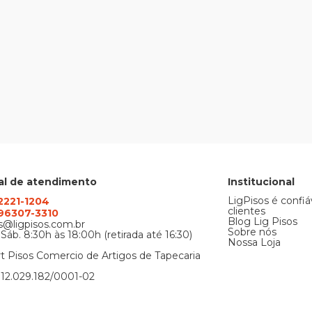
al de atendimento
Institucional
LigPisos é confiá
 2221-1204
clientes
) 96307-3310
Blog Lig Pisos
@ligpisos.com.br
Sobre nós
 Sáb. 8:30h às 18:00h (retirada até 16:30)
Nossa Loja
t Pisos Comercio de Artigos de Tapecaria
12.029.182/0001-02