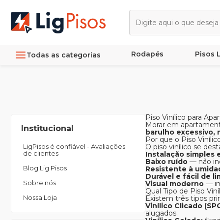
Rodapés
Pisos
Todas as categorias
Piso Vinílico para A
Morar em apartamento
Institucional
barulho excessivo, 
Por que o Piso Viníli
LigPisos é confiável - Avaliações
O piso vinílico se de
de clientes
Instalação simples 
Baixo ruído
— não in
Blog Lig Pisos
Resistente à umida
Durável e fácil de l
Sobre nós
Visual moderno
— im
Qual Tipo de Piso Viní
Nossa Loja
Existem três tipos prin
Vinílico Clicado (SP
alugados.