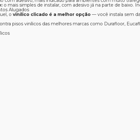
do com adesivo, mais indicado para ambientes com muito tráfego
e:
o mais simples de instalar, com adesivo já na parte de baixo. In
ntos Alugados
uel, o
vinílico clicado é a melhor opção
— você instala sem dan
ntra pisos vinílicos das melhores marcas como Durafloor, Eucafl
licos