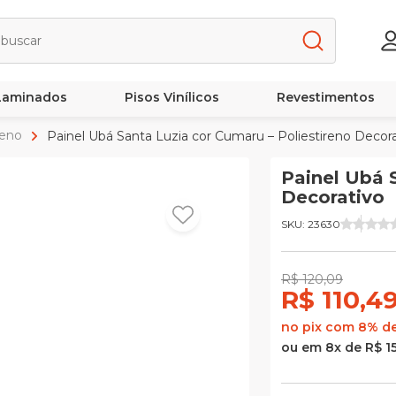
 Laminados
Pisos Vinílicos
Revestimentos
reno
Painel Ubá Santa Luzia cor Cumaru – Poliestireno Decor
Painel Ubá 
Decorativo
SKU: 23630
R$ 120,09
R$ 110,4
no pix com 8% d
ou em 8x de R$ 15