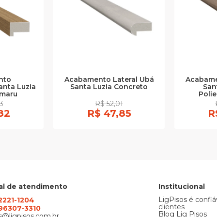
nto
Acabamento Lateral Ubá
Acabame
nta Luzia
Santa Luzia Concreto
San
umaru
Polie
3
R$ 52,01
82
R$ 47,85
R
al de atendimento
Institucional
LigPisos é confiá
 2221-1204
clientes
) 96307-3310
Blog Lig Pisos
@ligpisos.com.br