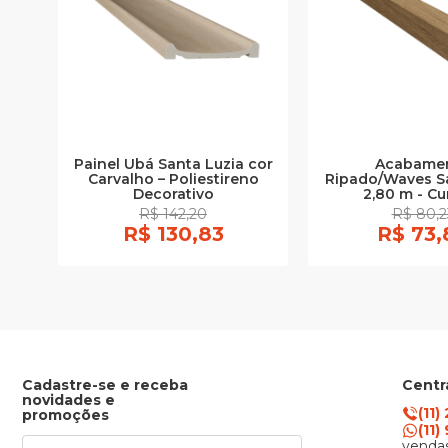
Painel Ubá Santa Luzia cor
Acabame
Carvalho – Poliestireno
Ripado/Waves Sa
Decorativo
2,80 m - C
R$ 142,20
R$ 80,2
R$ 130,83
R$ 73,
Cadastre-se e receba
Centr
novidades e
(11)
promoções
(11
vendas