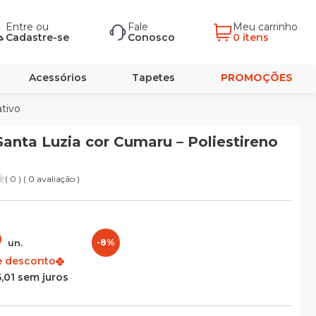
Entre
ou
Fale
Meu carrinho
Cadastre-se
Conosco
0 itens
Acessórios
Tapetes
PROMOÇÕES
ativo
Santa Luzia cor Cumaru – Poliestireno
( 0 ) ( 0 avaliação )
9
un.
-8%
e desconto
,01 sem juros