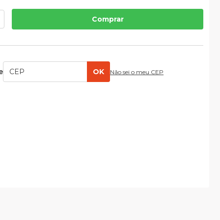
Comprar
e
OK
Não sei o meu CEP