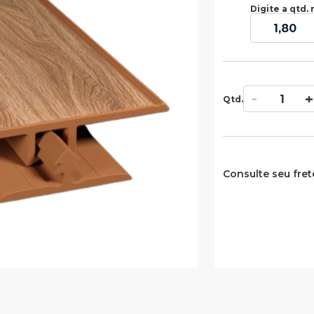
Digite a qtd. 
Qtd.
Consulte seu fret