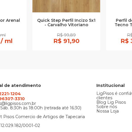
or Arenal
Quick Step Perfil Incizo 5x1
Perfil 
- Carvalho Vitoriano
Tecno T
 ml
R$ 99,89
R$
 / ml
R$ 91,90
R$ 
al de atendimento
Institucional
LigPisos é confiá
 2221-1204
clientes
) 96307-3310
Blog Lig Pisos
@ligpisos.com.br
Sobre nós
 Sáb. 8:30h às 18:00h (retirada até 16:30)
Nossa Loja
t Pisos Comercio de Artigos de Tapecaria
12.029.182/0001-02