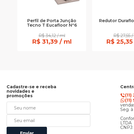
Redutor Duraflo
Perfil de Porta Junção
Tecno T Eucafloor Nº6
R$ 34,12 / ml
R$ 27,55 /
R$ 31,39 / ml
R$ 25,35
Cadastre-se e receba
Centr
novidades e
(11)
promoções
(11
vendas
Seg. à
Confor
LTDA
CNPJ: 
Enviar