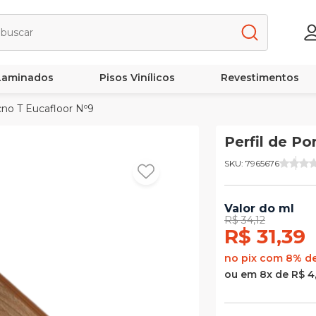
 Laminados
Pisos Vinílicos
Revestimentos
cno T Eucafloor Nº9
Perfil de P
SKU: 7965676
Valor do ml
R$ 34,12
R$ 31,39
no pix com 8% d
ou em 8x de R$ 4