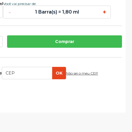
ml
Você vai precisar de:
-
+
1 Barra(s) = 1,80 ml
Comprar
e
OK
Não sei o meu CEP