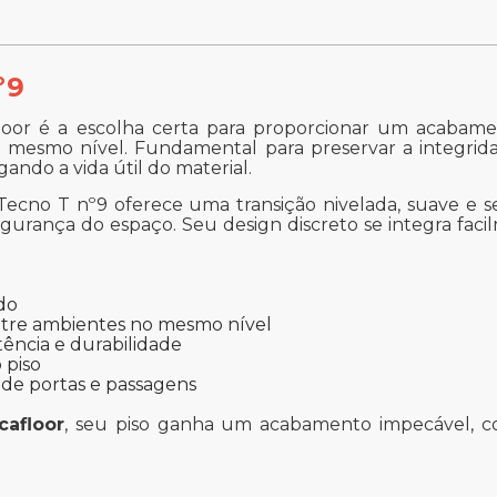
º9
oor é a escolha certa para proporcionar um acabame
 mesmo nível. Fundamental para preservar a integrida
ando a vida útil do material.
l Tecno T nº9 oferece uma transição nivelada, suave e 
urança do espaço. Seu design discreto se integra facil
do
entre ambientes no mesmo nível
tência e durabilidade
 piso
 de portas e passagens
cafloor
, seu piso ganha um acabamento impecável, co