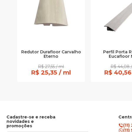
Redutor Durafloor Carvalho
Perfil Porta 
Eterno
Eucafloor 
R$ 27,55 / ml
R$ 44,08 
R$ 25,35 / ml
R$ 40,56
Cadastre-se e receba
Centr
novidades e
(11)
promoções
(11