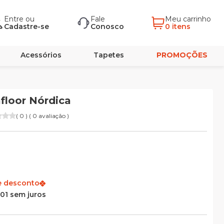
Entre
ou
Fale
Meu carrinho
Cadastre-se
Conosco
0 itens
Acessórios
Tapetes
PROMOÇÕES
afloor Nórdica
( 0 ) ( 0 avaliação )
e desconto
,01 sem juros