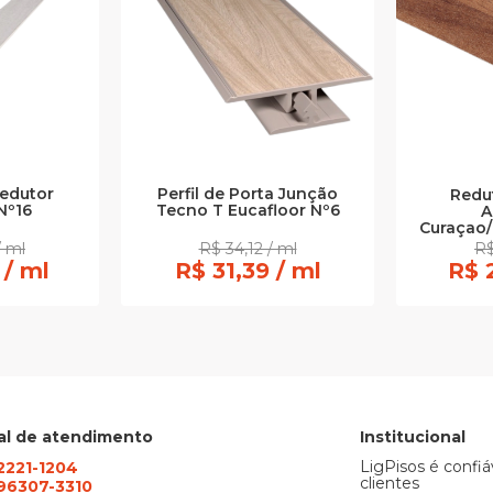
Redutor
Perfil de Porta Junção
Redut
Nº16
Tecno T Eucafloor Nº6
A
Curaçao/
/ ml
R$ 34,12 / ml
R$
 / ml
R$ 31,39 / ml
R$ 
al de atendimento
Institucional
LigPisos é confiá
 2221-1204
clientes
) 96307-3310