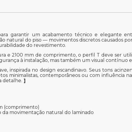
para garantir um acabamento técnico e elegante ent
ção natural do piso — movimentos discretos causados po
rabilidade do revestimento.
a e 2100 mm de comprimento, o perfil T deve ser util
egurança à instalação, mas também um visual contínuo 
suave, inspirada no design escandinavo. Seus tons aci
tos minimalistas, contemporâneos ou com influência nat
a detalhe.
]
mm (comprimento)
ão da movimentação natural do laminado