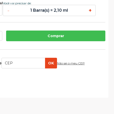
ml
Você vai precisar de:
-
+
1 Barra(s) = 2,10 ml
Comprar
e
OK
Não sei o meu CEP