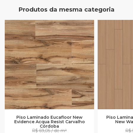
Produtos da mesma categoria
Piso Laminado Eucafloor New
Piso Lamina
Evidence Acqua Resist Carvalho
New Way
Córdoba
R$ 69,05 / de m²
R$ 