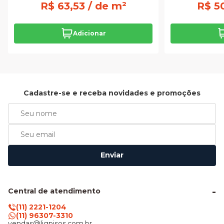
R$ 63,53 / de m²
R$ 50
Adicionar
Cadastre-se e receba novidades e promoções
Enviar
Central de atendimento
(11) 2221-1204
(11) 96307-3310
vendas@ligpisos.com.br