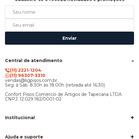
Enviar
Central de atendimento
(11) 2221-1204
(11) 96307-3310
vendas@ligpisos.com.br
Seg. à Sáb. 8:30h às 18:00h (retirada até 16:30)
Confort Pisos Comercio de Artigos de Tapecaria LTDA
CNPJ: 12.029.182/0001-02
+
Institucional
LigPisos é confiável - Avaliações de clientes
Blog Lig Pisos
+
Sobre nós
Ajuda e suporte