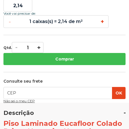
Você vai precisar de:
-
+
1 caixas(s) = 2,14 de m²
Qtd.
Comprar
Consulte seu frete
OK
Não sei o meu CEP
Descrição
Piso Laminado Eucafloor Colado