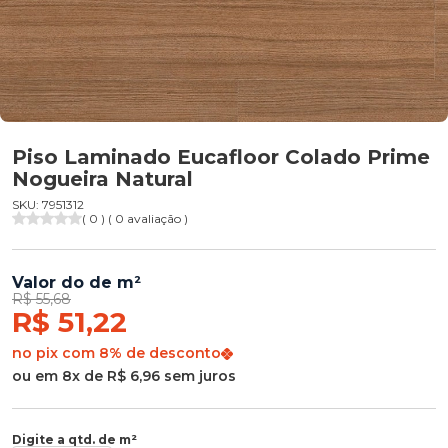
Piso Laminado Eucafloor Colado Prime
Nogueira Natural
SKU: 7951312
( 0 ) ( 0 avaliação )
Valor do de m²
R$ 55,68
R$ 51,22
no pix com 8% de desconto
ou em 8x de R$ 6,96 sem juros
Digite a qtd. de m²