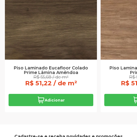
Piso Laminado Eucafloor Colado
Piso Lamina
Prime Lâmina Amêndoa
Pr
R$ 55,68 / de m²
R$ 
R$ 51,22 / de m²
R$ 51
Adicionar
Cadastre-se e receba novidades e promoções