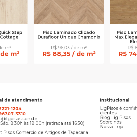
uick Step
Piso Laminado Clicado
Piso Lam
 Cottage
Durafloor Unique Chamonix
Max Elega
Elm
 de m²
R$ 96,03 / de m²
R$ 8
 de m²
R$ 88,35 / de m²
R$ 74
al de atendimento
Institucional
LigPisos é confiá
 2221-1204
clientes
) 96307-3310
Blog Lig Pisos
@ligpisos.com.br
Sobre nós
 Sáb. 8:30h às 18:00h (retirada até 16:30)
Nossa Loja
t Pisos Comercio de Artigos de Tapecaria