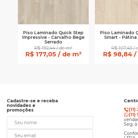
Piso Laminado Quick Step
Piso Laminado Q
Impressive - Carvalho Bege
Smart - Pátina
Serrado
R$ 192,44 / de m²
R$ 107,43 /
R$ 177,05 / de m²
R$ 98,84 /
Cadastre-se e receba
Centr
novidades e
(11)
promoções
(11
vendas
Seg. à
Confor