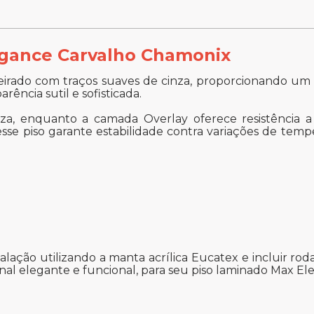
egance Carvalho Chamonix
ado com traços suaves de cinza, proporcionando um a
ncia sutil e sofisticada.
za, enquanto a camada Overlay oferece resistência a 
sse piso garante estabilidade contra variações de tem
ação utilizando a manta acrílica Eucatex e incluir ro
l elegante e funcional, para seu piso laminado Max El