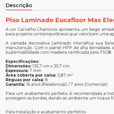
Descrição
Piso Laminado Eucafloor Max El
A cor Carvalho Chamonix apresenta um bege amadeir
para projetos contemporâneos que valorizam uma aparê
A camada decorativa Laminado intensifica sua bele
manutenção. Com o painel HPP de alta densidade, e
sustentabilidade com madeira certificada pelo FSC®.
Especificações:
Dimensões:
135,7 cm x 35,7 cm
Espessura:
7 mm
Área coberta por caixa:
3,87 m²
Réguas por caixa:
8
Garantia:
16 anos (Residencial) / 7 anos (Comercial)
Para um acabamento perfeito, é recomendada a instal
protegem as bordas, dando ao ambiente um toque fina
Para instalação e acabamento perfeitos: