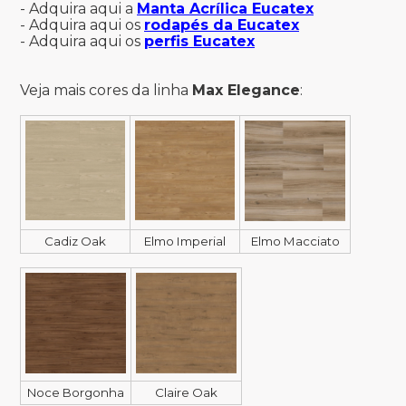
- Adquira aqui a
Manta Acrílica Eucatex
- Adquira aqui os
rodapés da Eucatex
- Adquira aqui os
perfis Eucatex
Veja mais cores da linha
Max Elegance
:
Cadiz Oak
Elmo Imperial
Elmo Macciato
Noce Borgonha
Claire Oak