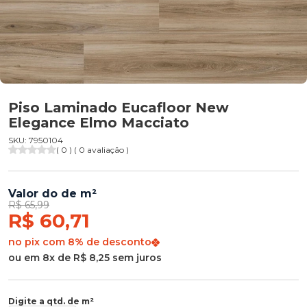
Piso Laminado Eucafloor New
Elegance Elmo Macciato
SKU: 7950104
( 0 ) ( 0 avaliação )
Valor do de m²
R$ 65,99
R$ 60,71
no pix com 8% de desconto
ou em 8x de R$ 8,25 sem juros
Digite a qtd. de m²