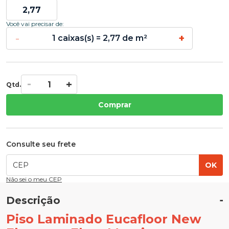
Você vai precisar de:
-
+
1 caixas(s) = 2,77 de m²
Qtd.
Comprar
Consulte seu frete
OK
Não sei o meu CEP
Descrição
Piso Laminado Eucafloor New