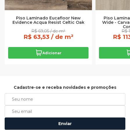
Piso Laminado Eucafloor New
Piso Lamina
Evidence Acqua Resist Celtic Oak
Wide - Carv
Cor
R$ 69,05 / de m²
R$ 1
R$ 63,53 / de m²
R$ 11
Adicionar
Cadastre-se e receba novidades e promoções
Enviar