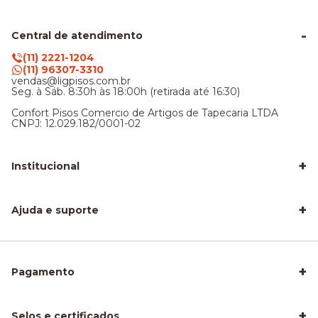
Central de atendimento
(11) 2221-1204
(11) 96307-3310
vendas@ligpisos.com.br
Seg. à Sáb. 8:30h às 18:00h (retirada até 16:30)
Confort Pisos Comercio de Artigos de Tapecaria LTDA
CNPJ: 12.029.182/0001-02
+
Institucional
LigPisos é confiável - Avaliações de clientes
Blog Lig Pisos
+
Sobre nós
Ajuda e suporte
Nossa Loja
Central de atendimento
Frete e entrega
Trocas e devoluções
Privacidade e segurança
+
Pagamento
Como Calcular a Área do seu Piso
Como Instalar Piso Vinílico
Melhor Piso para Quarto de Criança
Piso Fácil de Instalar Sem Obra
+
Selos e certificados
Piso Laminado para Sala