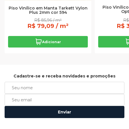
Piso Vinílic
Piso Vinílico em Manta Tarkett Vylon
Opt
Plus 2mm cor 594
R$ 85,96 / m²
R$
R$ 79,09 / m²
R$ 3
Adicionar
Cadastre-se e receba novidades e promoções
Enviar