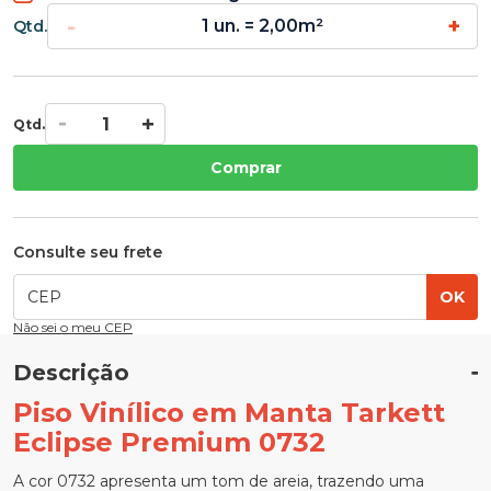
-
+
1 un. = 2,00m²
Qtd.
Qtd.
Comprar
Consulte seu frete
OK
Não sei o meu CEP
Descrição
Piso Vinílico em Manta Tarkett
Eclipse Premium 0732
A cor 0732 apresenta um tom de areia, trazendo uma