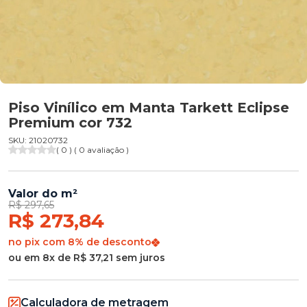
Piso Vinílico em Manta Tarkett Eclipse
Premium cor 732
SKU: 21020732
( 0 ) ( 0 avaliação )
Valor do m²
R$ 297,65
R$ 273,84
no pix com 8% de desconto
ou em 8x de R$ 37,21 sem juros
Calculadora de metragem