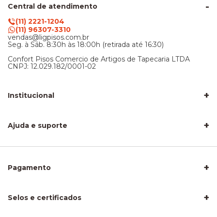
Central de atendimento
(11) 2221-1204
(11) 96307-3310
vendas@ligpisos.com.br
Seg. à Sáb. 8:30h às 18:00h (retirada até 16:30)
Confort Pisos Comercio de Artigos de Tapecaria LTDA
CNPJ: 12.029.182/0001-02
+
Institucional
LigPisos é confiável - Avaliações de clientes
Blog Lig Pisos
+
Sobre nós
Ajuda e suporte
Nossa Loja
Central de atendimento
Frete e entrega
Trocas e devoluções
Privacidade e segurança
+
Pagamento
Como Calcular a Área do seu Piso
Como Instalar Piso Vinílico
Melhor Piso para Quarto de Criança
Piso Fácil de Instalar Sem Obra
+
Selos e certificados
Piso Laminado para Sala
Piso para Apartamento Alugado
Piso para Área Molhada