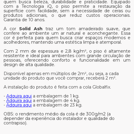
quem busca beleza, durabilidade e praticidade. Equipado
com a Tecnologia iQ, o piso permite a restauração da
superfície com facilidade, sem a necessidade de ceras ou
produtos adicionais, o que reduz custos operacionais.
Garantia de 10 anos.
A cor
Solid Ash
traz um tom amadeirado suave, que
confere ao ambiente um ar natural e aconchegante. Essa
cor é perfeita para quem busca criar espaços modernos e
acolhedores, mantendo uma estética limpa e atemporal.
Com 2 mm de espessura e 2,8 kg/m², o piso é altamente
resistente e ideal para ambientes com grande circulação de
pessoas, oferecendo conforto e funcionalidade em um
design de alta qualidade.
Disponível apenas em múltiplos de 2m², ou seja, a cada
unidade do produto que você comprar, receberá 2 m².
A instalação do produto é feita com a cola Globalfix.
-
Adquira aqui
a embalagem de 1 kg.
-
Adquira aqui
a embalagem de 4 kg.
-
Adquira aqui
a embalagem de 23 kg.
OBS: o rendimento médio da cola é de 300g/m2 (a
depender da experiência do instalador e qualidade do
contrapiso).