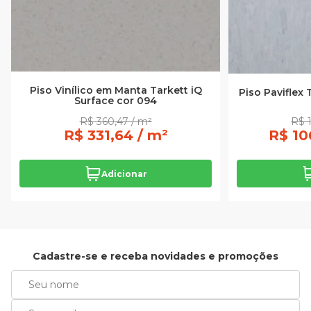
Piso Vinílico em Manta Tarkett iQ
Piso Paviflex
Surface cor 094
R$ 360,47 / m²
R$ 1
R$ 331,64 / m²
R$ 10
Adicionar
Cadastre-se e receba novidades e promoções