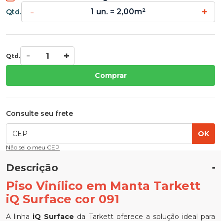
-
+
1 un. = 2,00m²
Qtd.
Qtd.
Comprar
Consulte seu frete
OK
Não sei o meu CEP
Descrição
Piso Vinílico em Manta Tarkett
iQ Surface cor 091
A linha
iQ Surface
da Tarkett oferece a solução ideal para