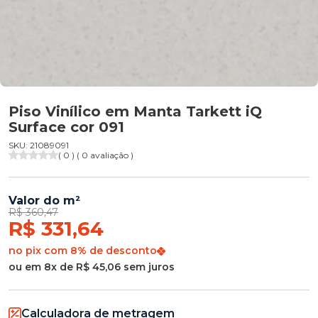
Piso Vinílico em Manta Tarkett iQ
Surface cor 091
SKU: 21089091
( 0 ) ( 0 avaliação )
Valor do m²
R$ 360,47
R$ 331,64
no pix com 8% de desconto
ou em 8x de R$ 45,06 sem juros
Calculadora de metragem