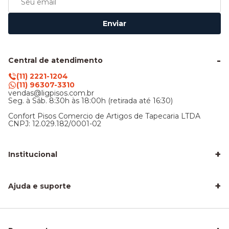
Enviar
Central de atendimento
(11) 2221-1204
(11) 96307-3310
vendas@ligpisos.com.br
Seg. à Sáb. 8:30h às 18:00h (retirada até 16:30)
Confort Pisos Comercio de Artigos de Tapecaria LTDA
CNPJ: 12.029.182/0001-02
+
Institucional
LigPisos é confiável - Avaliações de clientes
Blog Lig Pisos
+
Sobre nós
Ajuda e suporte
Nossa Loja
Central de atendimento
Frete e entrega
Trocas e devoluções
Privacidade e segurança