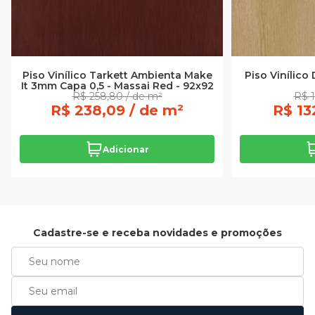
Piso Vinílico Tarkett Ambienta Make
Piso Vinílico 
It 3mm Capa 0,5 - Massai Red - 92x92
R$ 258,80 / de m²
R$ 1
R$ 238,09 / de m²
R$ 13
Adicionar
Cadastre-se e receba novidades e promoções