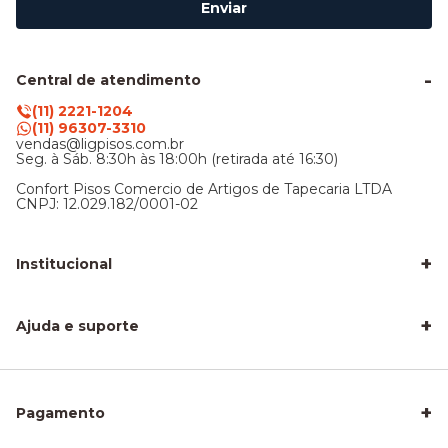
Enviar
Central de atendimento
(11) 2221-1204
(11) 96307-3310
vendas@ligpisos.com.br
Seg. à Sáb. 8:30h às 18:00h (retirada até 16:30)
Confort Pisos Comercio de Artigos de Tapecaria LTDA
CNPJ: 12.029.182/0001-02
+
Institucional
LigPisos é confiável - Avaliações de clientes
Blog Lig Pisos
+
Sobre nós
Ajuda e suporte
Nossa Loja
Central de atendimento
Frete e entrega
Trocas e devoluções
Privacidade e segurança
+
Pagamento
Como Calcular a Área do seu Piso
Como Instalar Piso Vinílico
Melhor Piso para Quarto de Criança