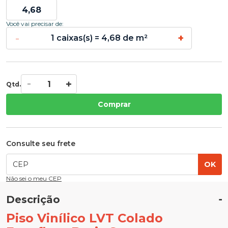
Você vai precisar de:
-
+
1 caixas(s) = 4,68 de m²
Qtd.
Comprar
Consulte seu frete
OK
Não sei o meu CEP
Descrição
Piso Vinílico LVT Colado