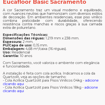
Eucafloor Basic Sacramento
A cor Sacramento traz um visual moderno e equilibrado,
com nuances neutras que harmonizam com diversos estilos
de decoração. Em ambientes residenciais, esse piso vinílico
combina praticidade com durabilidade, oferecendo
resistência contra manchas e riscos graças à sua camada
extra de poliuretano.
Especificações Técnicas:
Dimensões das réguas:
1.219 mm x 238 mm.
Espessura:
2 mm.
PU/Capa de uso:
0,15 mm.
Embalagem:
4,68 m²/caixa (16 réguas).
Uso:
Residencial
Garantia:
10 anos
Com Sacramento, você valoriza o ambiente com elegância
e funcionalidade.
A instalação é feita com cola acrílica. Indicamos a cola da
Quartzolit, veja as opções de tamanho:
- Cola Acrílica Quartzolit para Pisos Vinílicos 04kg -
adicione
clicando aqui
- Cola Acrílica Quartzolit para Pisos Vinílicos 18kg -
adicione
clicando aqui