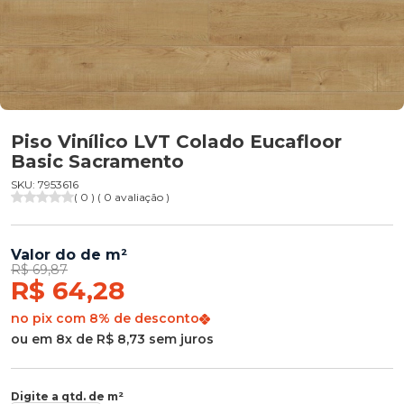
Piso Vinílico LVT Colado Eucafloor
Basic Sacramento
SKU: 7953616
( 0 ) ( 0 avaliação )
Valor do de m²
R$ 69,87
R$ 64,28
no pix com 8% de desconto
ou em 8x de R$ 8,73 sem juros
Digite a qtd. de m²