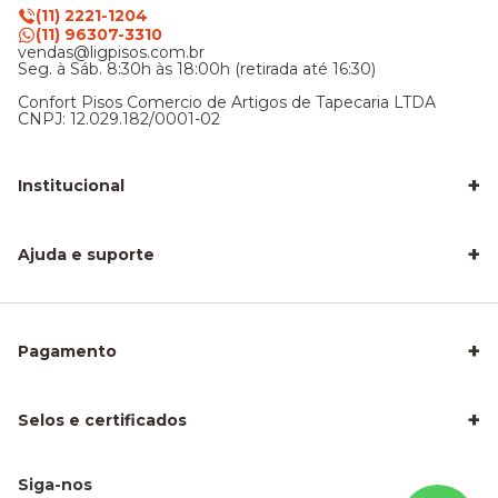
(11) 2221-1204
(11) 96307-3310
vendas@ligpisos.com.br
Seg. à Sáb. 8:30h às 18:00h (retirada até 16:30)
Confort Pisos Comercio de Artigos de Tapecaria LTDA
CNPJ: 12.029.182/0001-02
+
Institucional
LigPisos é confiável - Avaliações de clientes
Blog Lig Pisos
+
Sobre nós
Ajuda e suporte
Nossa Loja
Central de atendimento
Frete e entrega
Trocas e devoluções
Privacidade e segurança
+
Pagamento
Como Calcular a Área do seu Piso
Como Instalar Piso Vinílico
Melhor Piso para Quarto de Criança
Piso Fácil de Instalar Sem Obra
+
Selos e certificados
Piso Laminado para Sala
Piso para Apartamento Alugado
Piso para Área Molhada
Piso para Escritório
Siga-nos
Piso Vinílico para Apartamento