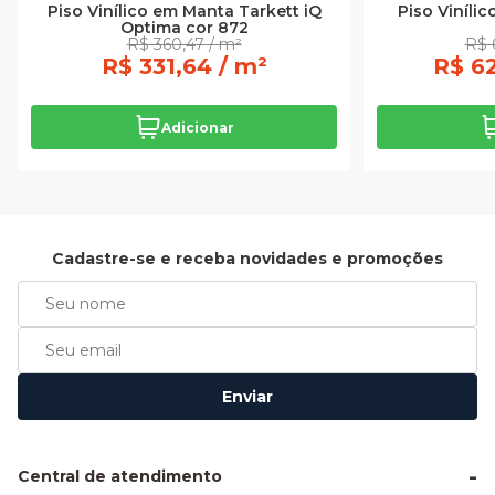
Piso Vinílico em Manta Tarkett iQ
Piso Viníli
Optima cor 872
R$ 360,47 / m²
R$ 
R$ 331,64 / m²
R$ 62
Adicionar
Cadastre-se e receba novidades e promoções
Enviar
Central de atendimento