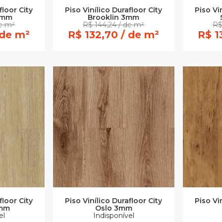
floor City
Piso Vinílico Durafloor City
Piso Vi
3mm
Brooklin 3mm
de m²
R$ 144,24 / de m²
R$
 de m²
R$ 132,70 / de m²
R$ 1
floor City
Piso Vinílico Durafloor City
Piso Vi
3mm
Oslo 3mm
el
Indisponível