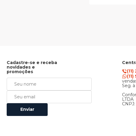
Cadastre-se e receba
Centr
novidades e
(11)
promoções
(11
vendas
Seg. à
Confor
LTDA
CNPJ: 
Enviar