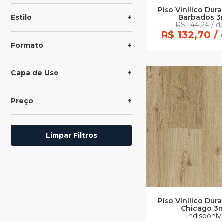
Piso Vinílico Dura
Barbados 
Estilo
R$ 144,24 / 
R$ 132,70 /
Formato
Capa de Uso
Preço
Limpar Filtros
Piso Vinílico Dura
Chicago 
Indisponív