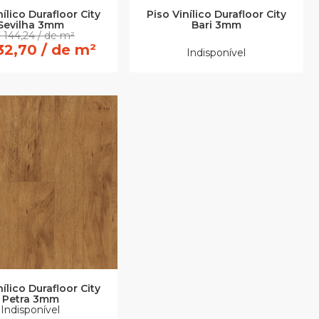
nílico Durafloor City
Piso Vinílico Durafloor City
Sevilha 3mm
Bari 3mm
 144,24 / de m²
32,70 / de m²
Indisponível
nílico Durafloor City
Petra 3mm
Indisponível