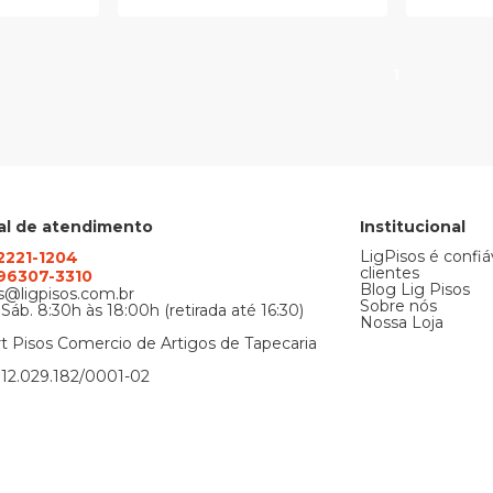
1
al de atendimento
Institucional
LigPisos é confiá
 2221-1204
clientes
) 96307-3310
Blog Lig Pisos
@ligpisos.com.br
Sobre nós
 Sáb. 8:30h às 18:00h (retirada até 16:30)
Nossa Loja
t Pisos Comercio de Artigos de Tapecaria
12.029.182/0001-02