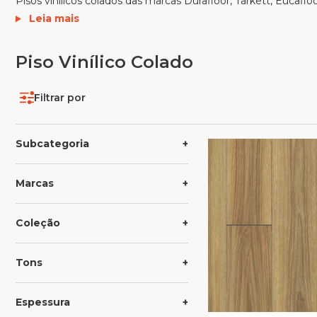
Pisos vinílicos colados das marcas Durafloor, Tarkett, Eucafloo
Leia mais
Piso Vinílico Colado
Filtrar por
Subcategoria
Marcas
Coleção
Tons
Espessura