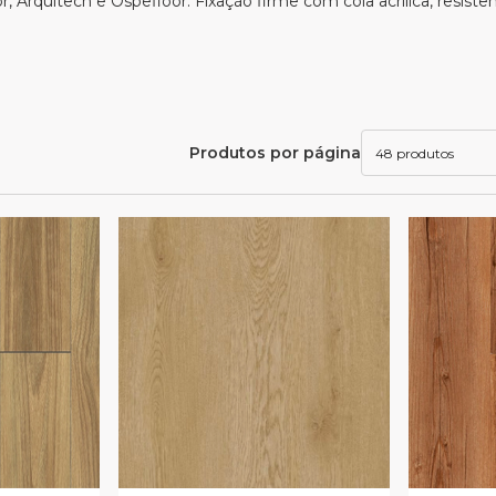
r, Arquitech e Ospefloor. Fixação firme com cola acrílica, resistên
Produtos por página
48 produtos