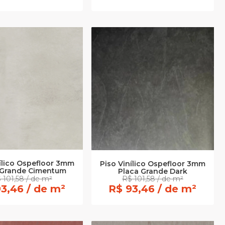
ílico Ospefloor 3mm
Piso Vinílico Ospefloor 3mm
 Grande Cimentum
Placa Grande Dark
 101,58 / de m²
R$ 101,58 / de m²
3,46 / de m²
R$ 93,46 / de m²