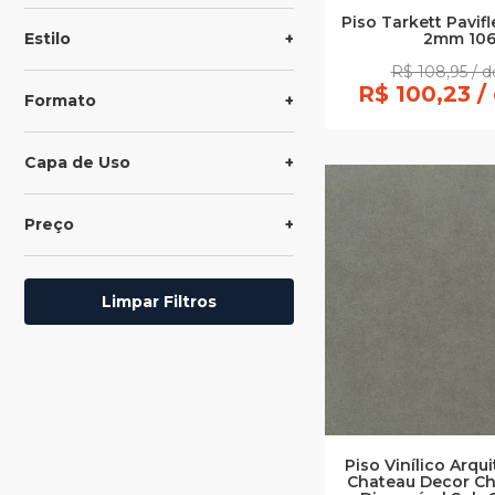
Piso Tarkett Pavif
2mm 10
Estilo
R$ 108,95 / 
R$ 100,23 /
Formato
Capa de Uso
Preço
Limpar Filtros
Piso Vinílico Arq
Chateau Decor C