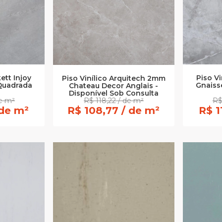
ett Injoy
Piso Vi
Piso Vinílico Arquitech 2mm
 Quadrada
Gnaiss
Chateau Decor Anglais -
Disponível Sob Consulta
de m²
R$ 118,22 / de m²
R$
 de m²
R$ 108,77 / de m²
R$ 1