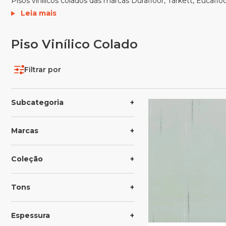
Pisos vinílicos colados das marcas Durafloor, Tarkett, Eucafloo
Leia mais
Piso Vinílico Colado
Filtrar por
Subcategoria
Marcas
Coleção
Tons
Espessura