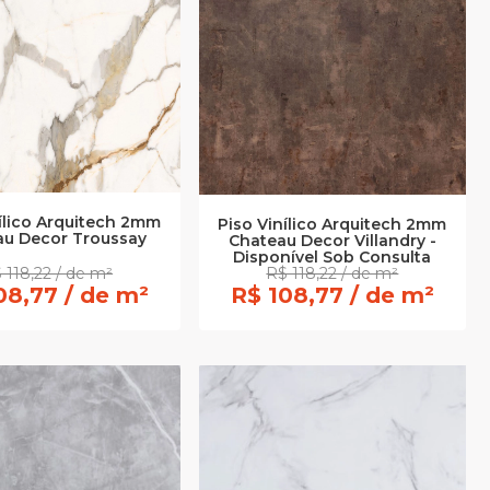
nílico Arquitech 2mm
Piso Vinílico Arquitech 2mm
au Decor Troussay
Chateau Decor Villandry -
Disponível Sob Consulta
 118,22 / de m²
R$ 118,22 / de m²
08,77 / de m²
R$ 108,77 / de m²