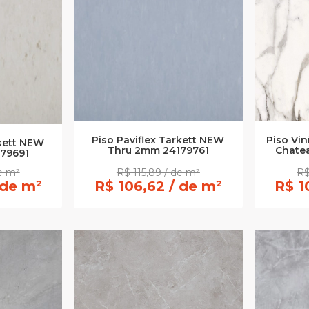
Piso Paviflex Tarkett NEW
Piso Vi
rkett NEW
Thru 2mm 24179761
Chate
79691
de m²
R$ 115,89 / de m²
R$
 de m²
R$ 106,62 / de m²
R$ 1