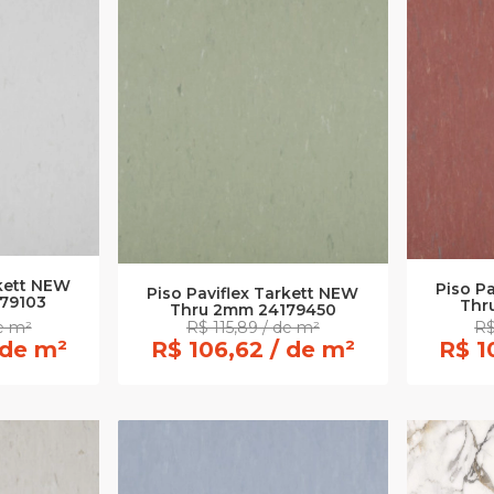
rkett NEW
Piso P
Piso Paviflex Tarkett NEW
79103
Thr
Thru 2mm 24179450
de m²
R$ 115,89 / de m²
R$
 de m²
R$ 106,62 / de m²
R$ 1