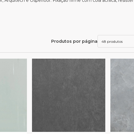
r, Arquitech e Ospefloor. Fixação firme com cola acrílica, resistên
Produtos por página
48 produtos