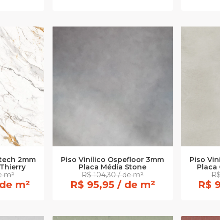
uitech 2mm
Piso Vinílico Ospefloor 3mm
Piso Vin
Thierry
Placa Média Stone
Placa
de m²
R$ 104,30 / de m²
R$
 de m²
R$ 95,95 / de m²
R$ 9