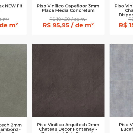
lex NEW Fit
Piso Vinílico Ospefloor 3mm
Piso Vi
6
Placa Média Concretum
Cha
Dispon
de m²
R$ 104,30 / de m²
R$
 de m²
R$ 95,95 / de m²
R$ 1
Piso Vinílico Arquitech 2mm
Piso V
uitech 2mm
Chateau Decor Fontenay -
Eucaf
hambord -