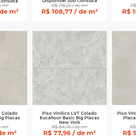
Disponível Sob Consulta
Consulta
de m²
R$ 118,22 / de m²
R$
 de m²
R$ 108,77 / de m²
R$ 1
T Colado
Piso Vinílico LVT Colado
Piso Vin
ig Placas
Eucafloor Basic Big Placas
Plac
n
New York
e m²
R$ 84,74 / de m²
R$
 de m²
R$ 77,96 / de m²
R$ 9