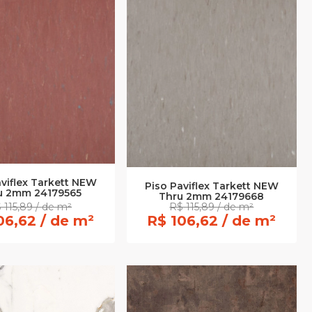
aviflex Tarkett NEW
Piso Paviflex Tarkett NEW
u 2mm 24179565
Thru 2mm 24179668
 115,89 / de m²
R$ 115,89 / de m²
06,62 / de m²
R$ 106,62 / de m²