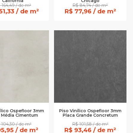
Califórnia
Chicago
 164,49 / de m²
R$ 84,74 / de m²
51,33 / de m²
R$ 77,96 / de m²
ílico Ospefloor 3mm
Piso Vinílico Ospefloor 3mm
a Média Cimentum
Placa Grande Concretum
 104,30 / de m²
R$ 101,58 / de m²
5,95 / de m²
R$ 93,46 / de m²