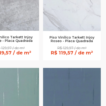
nílico Tarkett Injoy
Piso Vinílico Tarkett Injoy
e - Placa Quadrada
Roseo - Placa Quadrada
 129,97 / de m²
R$ 129,97 / de m²
19,57 / de m²
R$ 119,57 / de m²