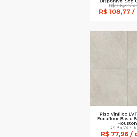
Disponível Sob 
R$ 118,22 / 
R$ 108,77 /
Piso Vinílico LV
Eucafloor Basic B
Housto
R$ 84,74 / d
R$ 77,96 /