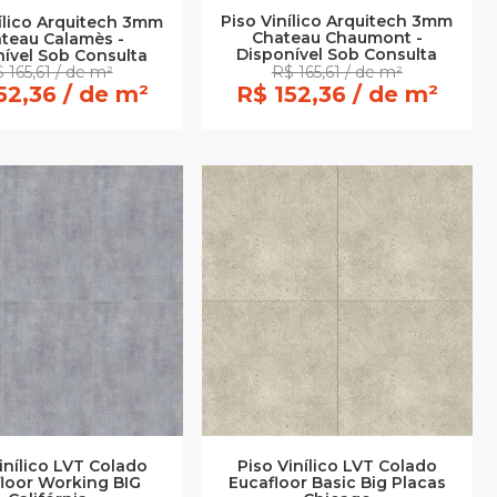
Piso Vinílico Arquitech 3mm
nílico Arquitech 3mm
Chateau Chaumont -
teau Calamès -
Disponível Sob Consulta
ível Sob Consulta
 165,61 / de m²
R$ 165,61 / de m²
52,36 / de m²
R$ 152,36 / de m²
inílico LVT Colado
Piso Vinílico LVT Colado
loor Working BIG
Eucafloor Basic Big Placas