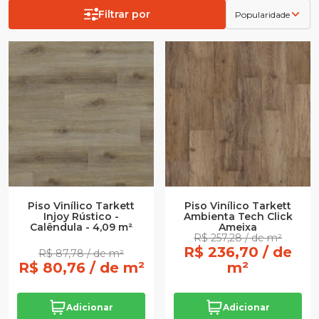
Filtrar por
Popularidade
Piso Vinílico Tarkett
Piso Vinílico Tarkett
Injoy Rústico -
Ambienta Tech Click
Calêndula - 4,09 m²
Ameixa
R$ 257,28 / de m²
R$ 236,70 / de
R$ 87,78 / de m²
R$ 80,76 / de m²
m²
Adicionar
Adicionar