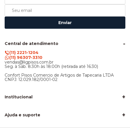
Enviar
Central de atendimento
(11) 2221-1204
(11) 96307-3310
vendas@ligpisos.com.br
Seg. à Sáb. 8:30h às 18:00h (retirada até 16:30)
Confort Pisos Comercio de Artigos de Tapecaria LTDA
CNPJ: 12.029.182/0001-02
+
Institucional
LigPisos é confiável - Avaliações de clientes
Blog Lig Pisos
+
Sobre nós
Ajuda e suporte
Nossa Loja
Central de atendimento
Frete e entrega