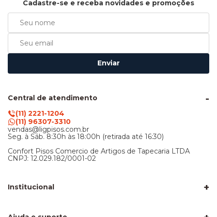
Cadastre-se e receba novidades e promoções
Enviar
Central de atendimento
(11) 2221-1204
(11) 96307-3310
vendas@ligpisos.com.br
Seg. à Sáb. 8:30h às 18:00h (retirada até 16:30)
Confort Pisos Comercio de Artigos de Tapecaria LTDA
CNPJ: 12.029.182/0001-02
+
Institucional
LigPisos é confiável - Avaliações de clientes
Blog Lig Pisos
Sobre nós