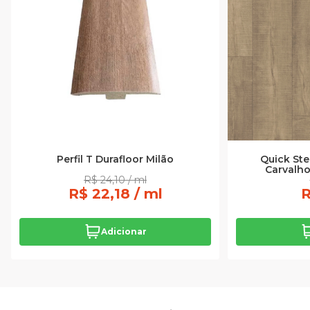
Perfil T Durafloor Milão
Quick Step
Carvalho
R$ 24,10 / ml
R$ 22,18 / ml
R
Adicionar