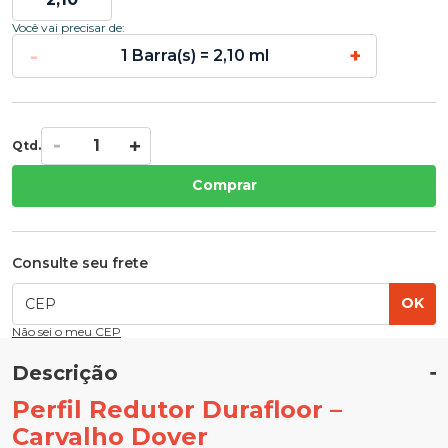
Você vai precisar de:
-
+
1 Barra(s) = 2,10 ml
Qtd.
Comprar
Consulte seu frete
OK
Não sei o meu CEP
Descrição
Perfil Redutor Durafloor –
Carvalho Dover