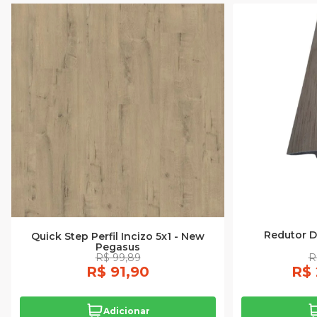
Redutor D
Quick Step Perfil Incizo 5x1 - New
Pegasus
R$ 99,89
R
R$ 91,90
R$ 
Adicionar