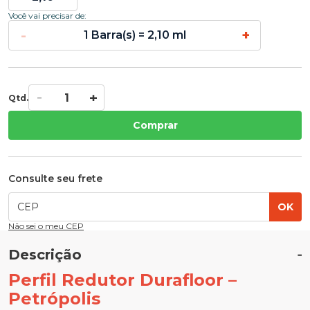
Você vai precisar de:
-
+
1 Barra(s) = 2,10 ml
Qtd.
Comprar
Consulte seu frete
OK
Não sei o meu CEP
Descrição
Perfil Redutor Durafloor –
Petrópolis