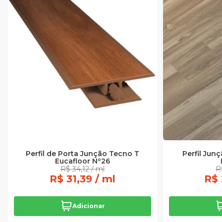
Perfil de Porta Junção Tecno T
Perfil Jun
Eucafloor Nº26
R$ 34,12 / ml
R
R$ 31,39 / ml
R$ 
Adicionar