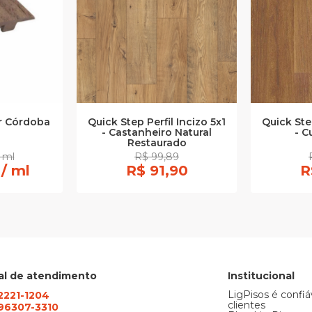
or Córdoba
Quick Step Perfil Incizo 5x1
Quick Step
- Castanheiro Natural
- C
Restaurado
 ml
R$ 99,89
 / ml
R$ 91,90
R
al de atendimento
Institucional
LigPisos é confiá
 2221-1204
clientes
) 96307-3310