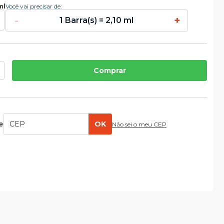
ml
Você vai precisar de:
-
+
1 Barra(s) = 2,10 ml
Comprar
e
OK
Não sei o meu CEP