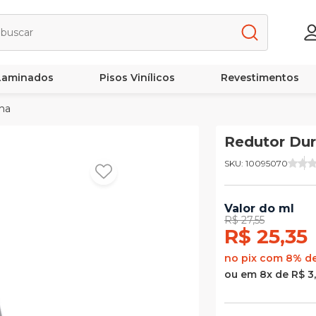
 Laminados
Pisos Vinílicos
Revestimentos
nha
Redutor Dur
SKU: 10095070
Valor do ml
R$ 27,55
R$ 25,35
no pix com 8% d
ou em 8x de R$ 3