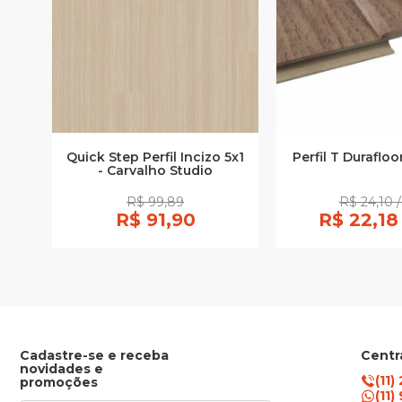
Quick Step Perfil Incizo 5x1
Perfil T Duraflo
- Carvalho Studio
R$ 99,89
R$ 24,10 /
R$ 91,90
R$ 22,18
Cadastre-se e receba
Centr
novidades e
(11)
promoções
(11