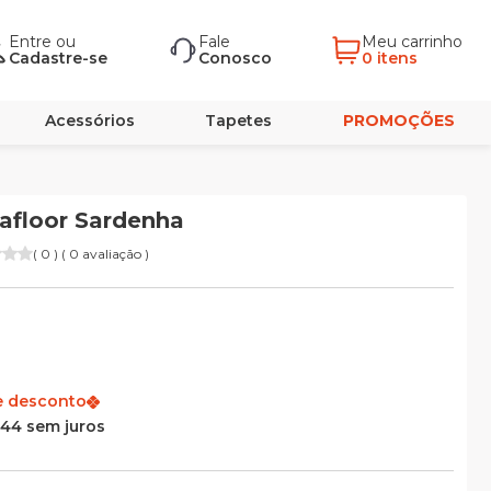
Entre
ou
Fale
Meu carrinho
Cadastre-se
Conosco
0 itens
Acessórios
Tapetes
PROMOÇÕES
afloor Sardenha
( 0 ) ( 0 avaliação )
e desconto
,44 sem juros