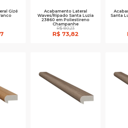
ral Gizé
Acabamento Lateral
Acaba
ranco
Waves/Ripado Santa Luzia
Santa L
23860 em Poliestireno
Champanhe
R$ 80,23
47
R$ 73,82