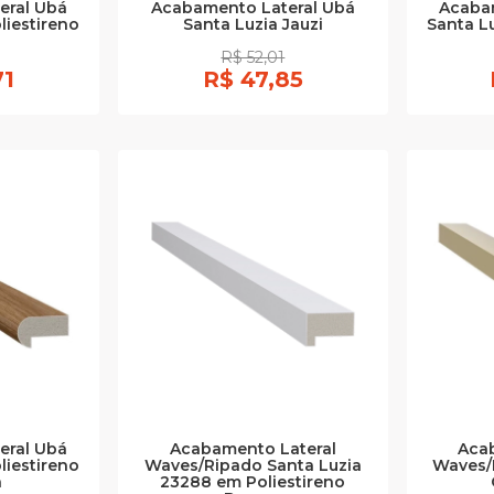
eral Ubá
Acabamento Lateral Ubá
Acaba
liestireno
Santa Luzia Jauzi
Santa L
R$ 52,01
71
R$ 47,85
eral Ubá
Acabamento Lateral
Aca
liestireno
Waves/Ripado Santa Luzia
Waves/
a
23288 em Poliestireno