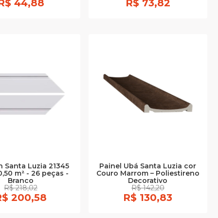
R$ 44,88
R$ 73,82
 Santa Luzia 21345
Painel Ubá Santa Luzia cor
 0,50 m² - 26 peças -
Couro Marrom – Poliestireno
Branco
Decorativo
R$ 218,02
R$ 142,20
R$ 200,58
R$ 130,83