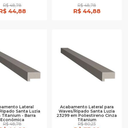
R$ 48,78
R$ 48,78
R$ 44,88
R$ 44,88
bamento Lateral
Acabamento Lateral para
Ripado Santa Luzia
Waves/Ripado Santa Luzia
 Titanium - Barra
23299 em Poliestireno Cinza
Econômica
Titanium
R$ 48,78
R$ 80,23