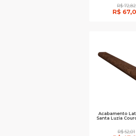
R$ 72,82
R$ 67,
Acabamento Lat
Santa Luzia Cou
R$ 52,01