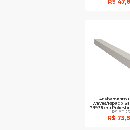
R$ 47,
Acabamento L
Waves/Ripado Sa
23936 em Poliesti
R$ 80,23
R$ 73,