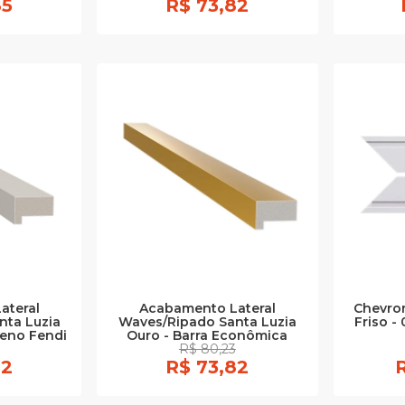
85
R$ 73,82
ateral
Acabamento Lateral
Chevron
nta Luzia
Waves/Ripado Santa Luzia
Friso -
reno Fendi
Ouro - Barra Econômica
R$ 80,23
82
R$ 73,82