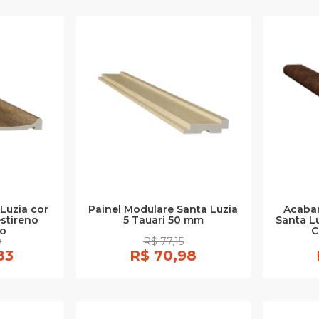
Luzia cor
Painel Modulare Santa Luzia
Acaba
estireno
5 Tauari 50 mm
Santa L
vo
C
0
R$ 77,15
83
R$ 70,98