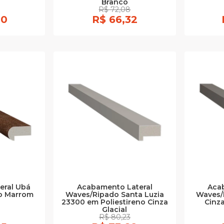
Branco
R$ 72,08
00
R$ 66,32
eral Ubá
Acabamento Lateral
Aca
ro Marrom
Waves/Ripado Santa Luzia
Waves/
23300 em Poliestireno Cinza
Cinza
Glacial
R$ 80,23