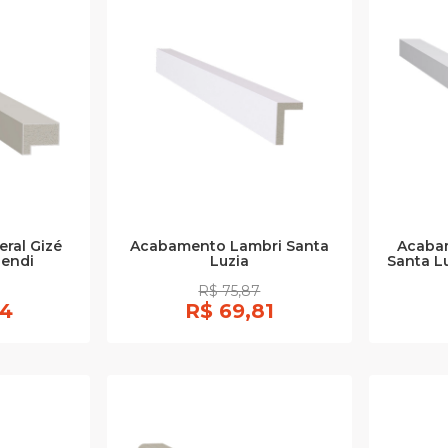
ral Gizé
Acabamento Lambri Santa
Acabam
Fendi
Luzia
Santa L
R$ 75,87
34
R$ 69,81