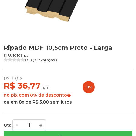
Ripado MDF 10,5cm Preto - Larga
SKU: 10105rpt
( 0 ) ( 0 avaliação )
R$ 39,96
R$ 36,77
un.
-8%
no pix com 8% de desconto
ou em 8x de R$ 5,00 sem juros
Qtd.