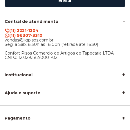
Enviar
Central de atendimento
(11) 2221-1204
(11) 96307-3310
vendas@ligpisos.com.br
Seg. à Sáb. 8:30h às 18:00h (retirada até 16:30)
Confort Pisos Comercio de Artigos de Tapecaria LTDA
CNPJ: 12.029.182/0001-02
+
Institucional
LigPisos é confiável - Avaliações de clientes
Blog Lig Pisos
+
Sobre nós
Ajuda e suporte
Nossa Loja
Central de atendimento
Frete e entrega
Trocas e devoluções
Privacidade e segurança
+
Pagamento
Como Calcular a Área do seu Piso
Como Instalar Piso Vinílico
Melhor Piso para Quarto de Criança