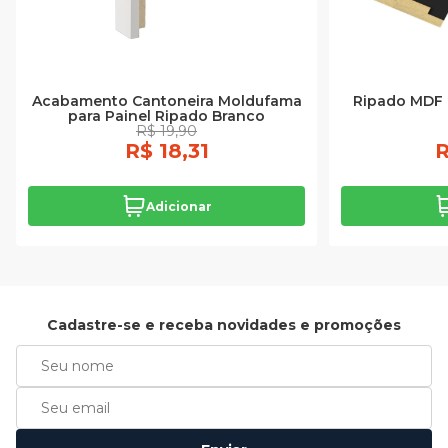
Acabamento Cantoneira Moldufama
Ripado MDF 6
para Painel Ripado Branco
R$ 19,90
R$ 18,31
R
Adicionar
Cadastre-se e receba novidades e promoções