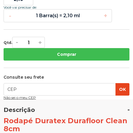
Você vai precisar de:
-
+
1 Barra(s) = 2,10 ml
Qtd.
Comprar
Consulte seu frete
OK
Não sei o meu CEP
Descrição
Rodapé Duratex Durafloor Clean
8cm