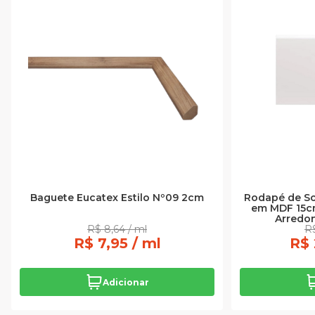
Baguete Eucatex Estilo Nº09 2cm
Rodapé de S
em MDF 15c
Arredo
R$ 8,64 / ml
R$
R$ 7,95 / ml
R$ 
Adicionar