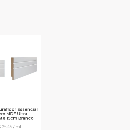
rafloor Essencial
em MDF Ultra
nte 15cm Branco
 25,45 / ml