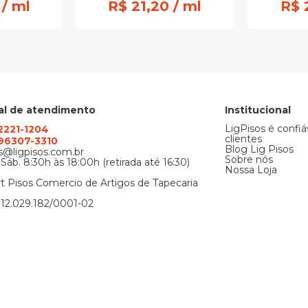
 / ml
R$ 21,20 / ml
R$ 
al de atendimento
Institucional
LigPisos é confiá
 2221-1204
clientes
) 96307-3310
Blog Lig Pisos
@ligpisos.com.br
Sobre nós
 Sáb. 8:30h às 18:00h (retirada até 16:30)
Nossa Loja
t Pisos Comercio de Artigos de Tapecaria
12.029.182/0001-02