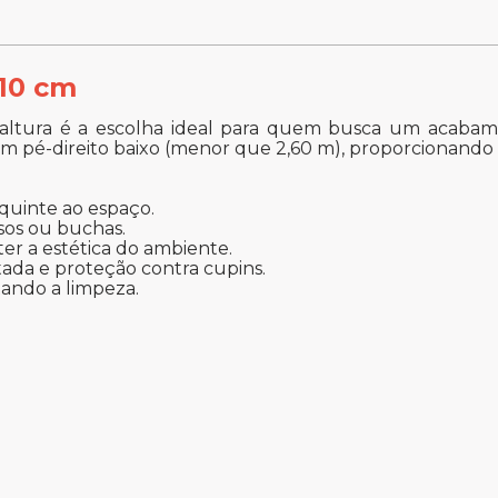
 10 cm
ltura é a escolha ideal para quem busca um acabame
om pé-direito baixo (menor que 2,60 m), proporcionan
quinte ao espaço.
usos ou buchas.
r a estética do ambiente.
ada e proteção contra cupins.
litando a limpeza.