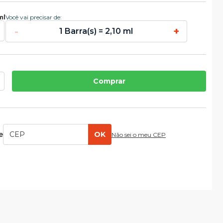
ml
Você vai precisar de:
-
+
1 Barra(s) = 2,10 ml
Comprar
e
OK
Não sei o meu CEP