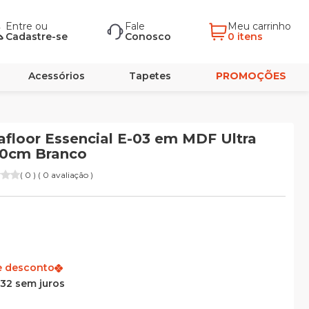
Entre
ou
Fale
Meu carrinho
Cadastre-se
Conosco
0 itens
Acessórios
Tapetes
PROMOÇÕES
floor Essencial E-03 em MDF Ultra
10cm Branco
( 0 ) ( 0 avaliação )
e desconto
,32 sem juros