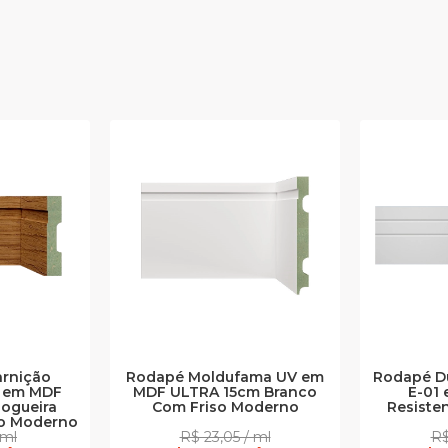
arnição
Rodapé Moldufama UV em
Rodapé Du
 em MDF
MDF ULTRA 15cm Branco
E-01 
ogueira
Com Friso Moderno
Resiste
so Moderno
 ml
R$ 23,05 / ml
R$