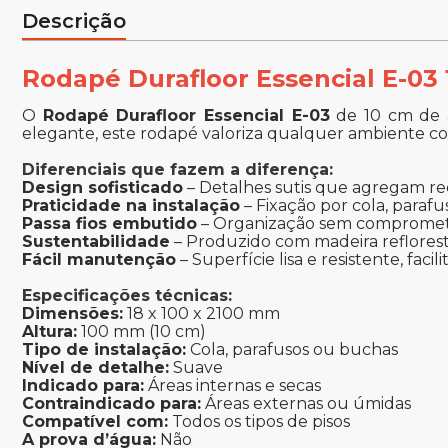
Descrição
Rodapé Durafloor Essencial E-03
O
Rodapé Durafloor Essencial E-03
de 10 cm de a
elegante, este rodapé valoriza qualquer ambiente c
Diferenciais que fazem a diferença:
Design sofisticado
– Detalhes sutis que agregam re
Praticidade na instalação
– Fixação por cola, paraf
Passa fios embutido
– Organização sem compromete
Sustentabilidade
– Produzido com madeira reflorest
Fácil manutenção
– Superfície lisa e resistente, faci
Especificações técnicas:
Dimensões:
18 x 100 x 2100 mm
Altura:
100 mm (10 cm)
Tipo de instalação:
Cola, parafusos ou buchas
Nível de detalhe:
Suave
Indicado para:
Áreas internas e secas
Contraindicado para:
Áreas externas ou úmidas
Compatível com:
Todos os tipos de pisos
A prova d’água:
Não