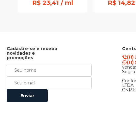
R$ 23,41 / ml
R$ 14,82
Cadastre-se e receba
Centr
novidades e
(11)
promoções
(11
vendas
Seg. à
Confor
LTDA
CNPJ: 
Enviar