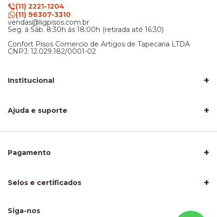
(11) 2221-1204
(11) 96307-3310
vendas@ligpisos.com.br
Seg. à Sáb. 8:30h às 18:00h (retirada até 16:30)
Confort Pisos Comercio de Artigos de Tapecaria LTDA
CNPJ: 12.029.182/0001-02
+
Institucional
LigPisos é confiável - Avaliações de clientes
Blog Lig Pisos
+
Sobre nós
Ajuda e suporte
Nossa Loja
Central de atendimento
Frete e entrega
Trocas e devoluções
Privacidade e segurança
+
Pagamento
Como Calcular a Área do seu Piso
Como Instalar Piso Vinílico
Melhor Piso para Quarto de Criança
Piso Fácil de Instalar Sem Obra
+
Selos e certificados
Piso Laminado para Sala
Piso para Apartamento Alugado
Piso para Área Molhada
Piso para Escritório
Siga-nos
Piso Vinílico para Apartamento