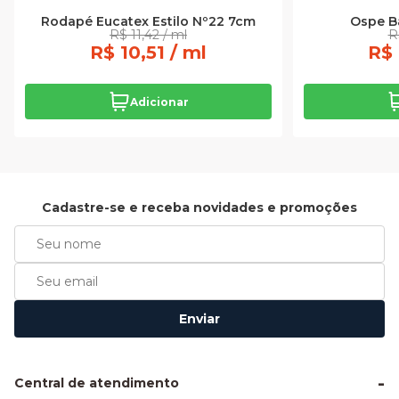
Rodapé Eucatex Estilo Nº22 7cm
Ospe B
R$ 11,42 / ml
R
R$ 10,51 / ml
R$ 
Adicionar
Cadastre-se e receba novidades e promoções
Enviar
Central de atendimento