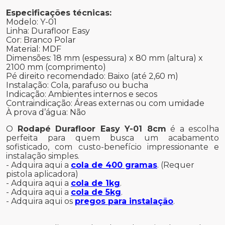
Especificações técnicas:
Modelo: Y-01
Linha: Durafloor Easy
Cor: Branco Polar
Material: MDF
Dimensões: 18 mm (espessura) x 80 mm (altura) x
2100 mm (comprimento)
Pé direito recomendado: Baixo (até 2,60 m)
Instalação: Cola, parafuso ou bucha
Indicação: Ambientes internos e secos
Contraindicação: Áreas externas ou com umidade
À prova d’água: Não
O
Rodapé Durafloor Easy Y-01 8cm
é a escolha
perfeita para quem busca um acabamento
sofisticado, com custo-benefício impressionante e
instalação simples.
- Adquira aqui a
cola de 400 gramas
. (Requer
pistola aplicadora)
- Adquira aqui a
cola de 1kg
.
- Adquira aqui a
cola de 5kg
.
- Adquira aqui os
pregos para instalação
.