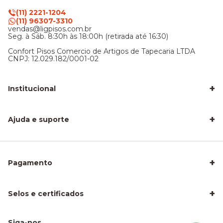
(11) 2221-1204
(11) 96307-3310
vendas@ligpisos.com.br
Seg. à Sáb. 8:30h às 18:00h (retirada até 16:30)
Confort Pisos Comercio de Artigos de Tapecaria LTDA
CNPJ: 12.029.182/0001-02
+
Institucional
LigPisos é confiável - Avaliações de clientes
Blog Lig Pisos
+
Sobre nós
Ajuda e suporte
Nossa Loja
Central de atendimento
Frete e entrega
Trocas e devoluções
Privacidade e segurança
+
Pagamento
Como Calcular a Área do seu Piso
Como Instalar Piso Vinílico
Melhor Piso para Quarto de Criança
Piso Fácil de Instalar Sem Obra
+
Selos e certificados
Piso Laminado para Sala
Piso para Apartamento Alugado
Piso para Área Molhada
Piso para Escritório
Siga-nos