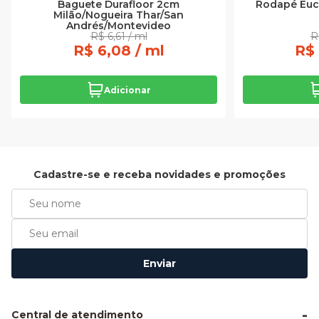
Baguete Durafloor 2cm
Rodapé Euca
Milão/Nogueira Thar/San
Andrés/Montevideo
R$ 6,61 / ml
R
R$ 6,08 / ml
R$ 
Adicionar
Cadastre-se e receba novidades e promoções
Enviar
Central de atendimento