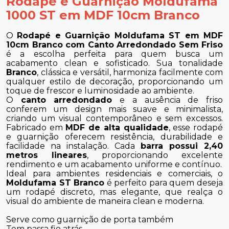
Rodapé e Guarnição Moldufama
1000 ST em MDF 10cm Branco
O
Rodapé e Guarnição Moldufama ST em MDF
10cm Branco com Canto Arredondado Sem Friso
é a escolha perfeita para quem busca um
acabamento clean e sofisticado. Sua tonalidade
Branco
, clássica e versátil, harmoniza facilmente com
qualquer estilo de decoração, proporcionando um
toque de frescor e luminosidade ao ambiente.
O
canto arredondado
e a ausência de friso
conferem um design mais suave e minimalista,
criando um visual contemporâneo e sem excessos.
Fabricado em
MDF de alta qualidade
, esse rodapé
e guarnição oferecem resistência, durabilidade e
facilidade na instalação. Cada
barra possui 2,40
metros lineares
, proporcionando excelente
rendimento e um acabamento uniforme e contínuo.
Ideal para ambientes residenciais e comerciais, o
Moldufama ST Branco
é perfeito para quem deseja
um rodapé discreto, mas elegante, que realça o
visual do ambiente de maneira clean e moderna.
Serve como guarnição de porta também
Tem passa fio atrás