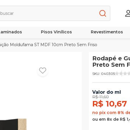
 Laminados
Pisos Vinílicos
Revestimentos
ição Moldufama ST MDF 10cm Preto Sem Friso
Rodapé e G
Preto Sem F
SKU: 040305
Valor do ml
R$ 11,60
R$ 10,67
no pix com 8% d
ou em 8x de R$ 1,