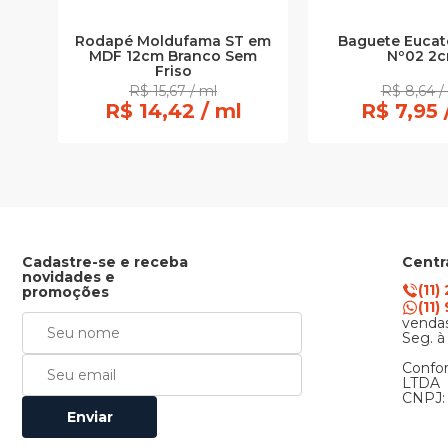
Rodapé Moldufama ST em
Baguete Eucate
MDF 12cm Branco Sem
Nº02 2
Friso
R$ 15,67 / ml
R$ 8,64 /
R$ 14,42 / ml
R$ 7,95 
Cadastre-se e receba
Centr
novidades e
(11)
promoções
(11
vendas
Seg. à
Confor
LTDA
CNPJ: 
Enviar