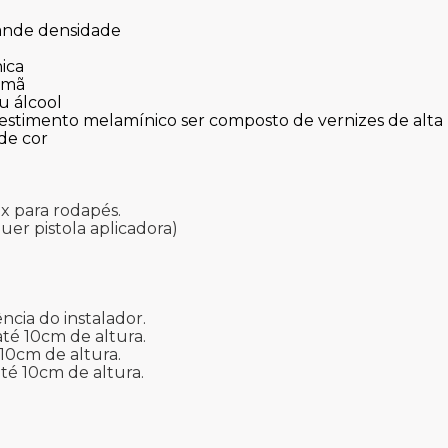
ande densidade
ica
emã
u álcool
estimento melamínico ser composto de vernizes de alta re
de cor
ix para rodapés.
uer pistola aplicadora)
cia do instalador.
té 10cm de altura.
 10cm de altura.
té 10cm de altura.