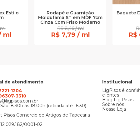
x Estilo
Rodapé e Guarnição
Baguete D
cm
Moldufama ST em MDF 7cm
Cinza Com Friso Moderno
 ml
R$ 8,46 / ml
R
/ ml
R$ 7,79 / ml
R$ 
al de atendimento
Institucional
LigPisos é confiá
 2221-1204
clientes
) 96307-3310
Blog Lig Pisos
@ligpisos.com.br
Sobre nós
 Sáb. 8:30h às 18:00h (retirada até 16:30)
Nossa Loja
t Pisos Comercio de Artigos de Tapecaria
12.029.182/0001-02