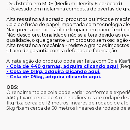
- Substrato em MDF (Medium Density Fiberboard)
- Revestido em melamina composta de overlay de gr
Alta resistência à abrasão, produtos químicos e mecân
Cola de fusão do papel importada com tecnologia al
Não precisa pintar - fácil de limpar com pano úmido o
Não descolore, tonalidade não se altera devido ao rev
qualidade, o que garante um produto sem oscilação 
Alta resistência mecânica - resiste a grandes impactos
01 ano de garantia contra defeitos de fabricação
A instalação do produto pode ser feita com Cola Kisaf
- Cola de 440 gramas, adquira clicando aqui
(Req
- Cola de 01kg, adquira clicando aqui.
- Cola de 05kg, adquira clicando aqui.
OBS:
O rendimento da cola pode variar conforme a experiên
440g fixam cerca de 4 metros lineares de rodapé de a
1kg fixa cerca de 12 metros lineares de rodapé de até
5kg fixam cerca de 60 metros lineares de rodapé de a