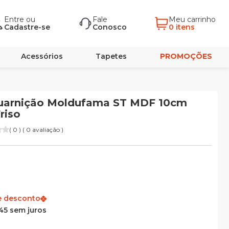
Entre
ou
Fale
Meu carrinho
Cadastre-se
Conosco
0 itens
Acessórios
Tapetes
PROMOÇÕES
uarnição Moldufama ST MDF 10cm
riso
( 0 ) ( 0 avaliação )
e desconto
45 sem juros