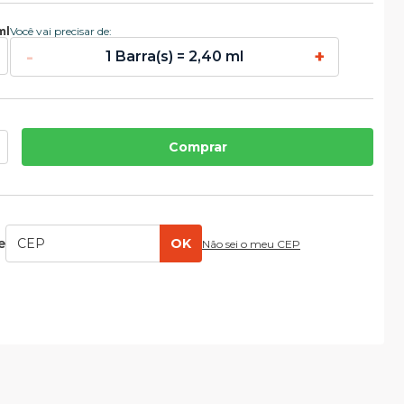
ml
Você vai precisar de:
-
+
1 Barra(s) = 2,40 ml
Comprar
e
OK
Não sei o meu CEP