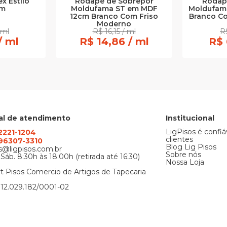
x Estilo
Rodapé de Sobrepor
Rodap
cm
Moldufama ST em MDF
Moldufam
12cm Branco Com Friso
Branco C
Moderno
 ml
R$ 16,15 / ml
R$
/ ml
R$ 14,86 / ml
R$ 
al de atendimento
Institucional
LigPisos é confiá
 2221-1204
clientes
) 96307-3310
Blog Lig Pisos
@ligpisos.com.br
Sobre nós
 Sáb. 8:30h às 18:00h (retirada até 16:30)
Nossa Loja
t Pisos Comercio de Artigos de Tapecaria
12.029.182/0001-02