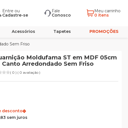
Entre
ou
Fale
Meu carrinho
Cadastre-se
Conosco
0 itens
Acessórios
Tapetes
PROMOÇÕES
dado Sem Friso
uarnição Moldufama ST em MDF 05cm
 Canto Arredondado Sem Friso
( 0 ) ( 0 avaliação )
e desconto
,83 sem juros