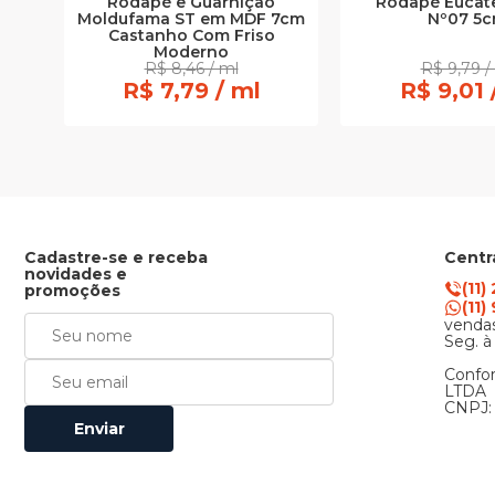
Rodapé e Guarnição
Rodapé Eucate
Moldufama ST em MDF 7cm
Nº07 5
Castanho Com Friso
Moderno
R$ 8,46 / ml
R$ 9,79 /
R$ 7,79 / ml
R$ 9,01 
Cadastre-se e receba
Centr
novidades e
(11)
promoções
(11
vendas
Seg. à
Confor
LTDA
CNPJ: 
Enviar