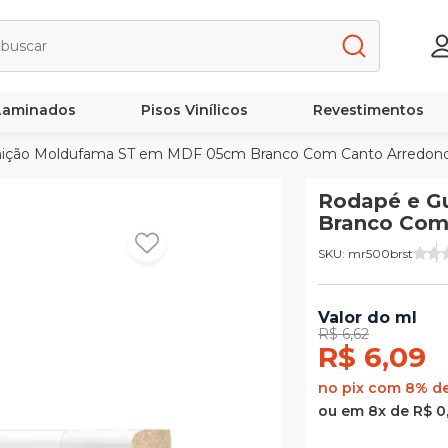
 Laminados
Pisos Vinílicos
Revestimentos
ição Moldufama ST em MDF 05cm Branco Com Canto Arredon
Rodapé e G
Branco Com
SKU: mr500brst
Valor do ml
R$ 6,62
R$ 6,09
no pix com 8% d
ou em 8x de R$ 0