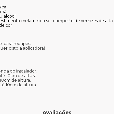
ica
emã
u álcool
estimento melamínico ser composto de vernizes de alta re
de cor
ix para rodapés.
uer pistola aplicadora)
cia do instalador.
té 10cm de altura.
 10cm de altura.
té 10cm de altura.
Avaliações