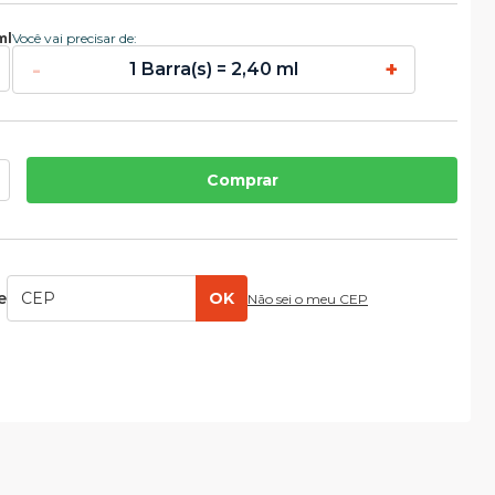
ml
Você vai precisar de:
-
+
1 Barra(s) = 2,40 ml
Comprar
e
OK
Não sei o meu CEP