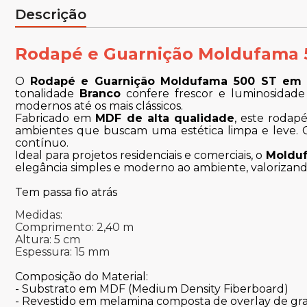
Descrição
Rodapé e Guarnição Moldufama 
O
Rodapé e Guarnição Moldufama 500 ST em
tonalidade
Branco
confere frescor e luminosidade 
modernos até os mais clássicos.
Fabricado em
MDF de alta qualidade
, este rodapé
ambientes que buscam uma estética limpa e leve.
contínuo.
Ideal para projetos residenciais e comerciais, o
Molduf
elegância simples e moderno ao ambiente, valorizand
Tem passa fio atrás
Medidas:
Comprimento: 2,40 m
Altura: 5 cm
Espessura: 15 mm
Composição do Material:
- Substrato em MDF (Medium Density Fiberboard)
- Revestido em melamina composta de overlay de gr