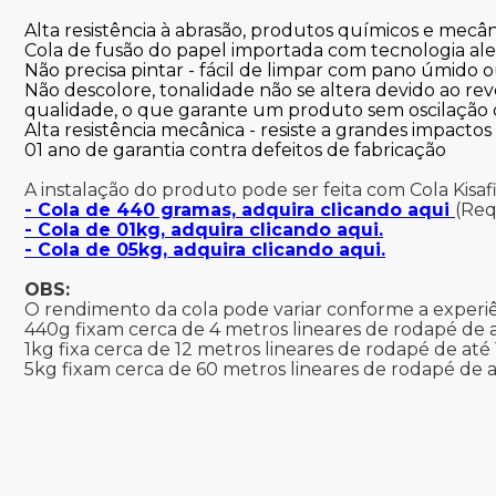
Alta resistência à abrasão, produtos químicos e mecân
Cola de fusão do papel importada com tecnologia al
Não precisa pintar - fácil de limpar com pano úmido o
Não descolore, tonalidade não se altera devido ao rev
qualidade, o que garante um produto sem oscilação 
Alta resistência mecânica - resiste a grandes impactos
01 ano de garantia contra defeitos de fabricação
A instalação do produto pode ser feita com Cola Kisaf
- Cola de 440 gramas, adquira clicando aqui
(Req
- Cola de 01kg, adquira clicando aqui.
- Cola de 05kg, adquira clicando aqui.
OBS:
O rendimento da cola pode variar conforme a experiên
440g fixam cerca de 4 metros lineares de rodapé de a
1kg fixa cerca de 12 metros lineares de rodapé de até
5kg fixam cerca de 60 metros lineares de rodapé de a