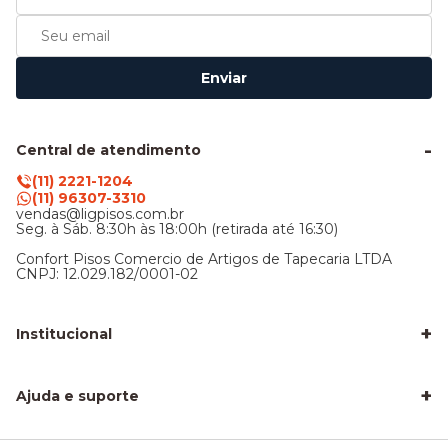
Enviar
Central de atendimento
(11) 2221-1204
(11) 96307-3310
vendas@ligpisos.com.br
Seg. à Sáb. 8:30h às 18:00h (retirada até 16:30)
Confort Pisos Comercio de Artigos de Tapecaria LTDA
CNPJ: 12.029.182/0001-02
+
Institucional
LigPisos é confiável - Avaliações de clientes
Blog Lig Pisos
+
Sobre nós
Ajuda e suporte
Nossa Loja
Central de atendimento
Frete e entrega