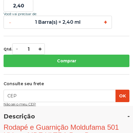
Você vai precisar de:
-
+
1 Barra(s) = 2,40 ml
Qtd.
Comprar
Consulte seu frete
OK
Não sei o meu CEP
Descrição
Rodapé e Guarnição Moldufama 501