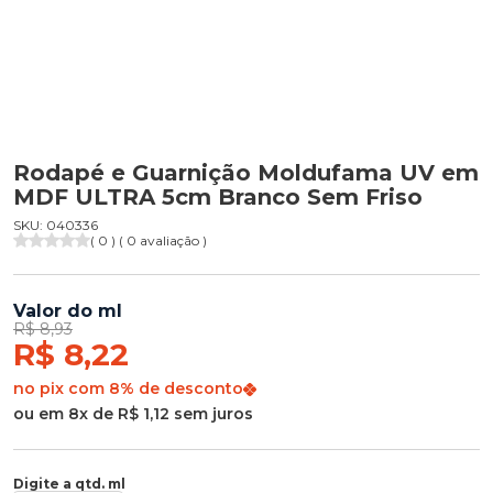
Rodapé e Guarnição Moldufama UV em
MDF ULTRA 5cm Branco Sem Friso
SKU: 040336
( 0 ) ( 0 avaliação )
Valor do ml
R$ 8,93
R$ 8,22
no pix com 8% de desconto
ou em 8x de R$ 1,12 sem juros
Digite a qtd. ml