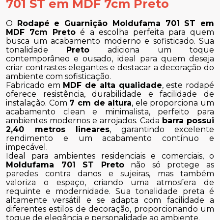
701 ST em MDF 7cm Preto
O
Rodapé e Guarnição Moldufama 701 ST em
MDF 7cm Preto
é a escolha perfeita para quem
busca um acabamento moderno e sofisticado. Sua
tonalidade
Preto
adiciona um toque
contemporâneo e ousado, ideal para quem deseja
criar contrastes elegantes e destacar a decoração do
ambiente com sofisticação.
Fabricado em
MDF de alta qualidade
, este rodapé
oferece resistência, durabilidade e facilidade de
instalação. Com
7 cm de altura
, ele proporciona um
acabamento clean e minimalista, perfeito para
ambientes modernos e arrojados. Cada
barra possui
2,40 metros lineares
, garantindo excelente
rendimento e um acabamento contínuo e
impecável.
Ideal para ambientes residenciais e comerciais, o
Moldufama 701 ST Preto
não só protege as
paredes contra danos e sujeiras, mas também
valoriza o espaço, criando uma atmosfera de
requinte e modernidade. Sua tonalidade preta é
altamente versátil e se adapta com facilidade a
diferentes estilos de decoração, proporcionando um
toque de elegância e personalidade ao ambiente.