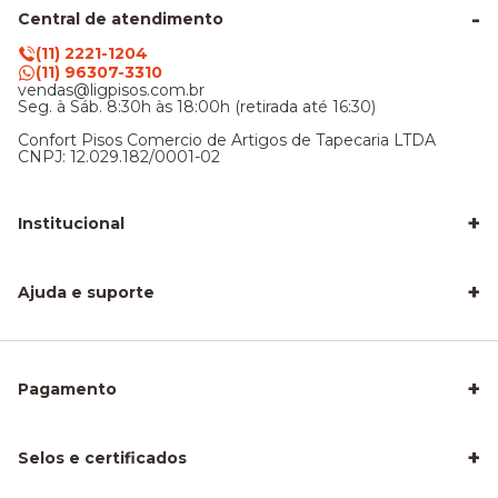
Central de atendimento
(11) 2221-1204
(11) 96307-3310
vendas@ligpisos.com.br
Seg. à Sáb. 8:30h às 18:00h (retirada até 16:30)
Confort Pisos Comercio de Artigos de Tapecaria LTDA
CNPJ: 12.029.182/0001-02
+
Institucional
LigPisos é confiável - Avaliações de clientes
Blog Lig Pisos
+
Sobre nós
Ajuda e suporte
Nossa Loja
Central de atendimento
Frete e entrega
Trocas e devoluções
Privacidade e segurança
+
Pagamento
Como Calcular a Área do seu Piso
Como Instalar Piso Vinílico
Melhor Piso para Quarto de Criança
Piso Fácil de Instalar Sem Obra
+
Selos e certificados
Piso Laminado para Sala
Piso para Apartamento Alugado
Piso para Área Molhada