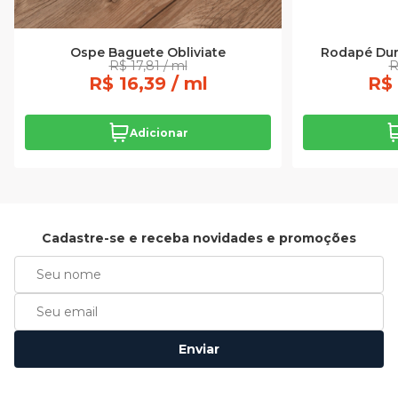
Ospe Baguete Obliviate
Rodapé Dura
R$ 17,81 / ml
R
R$ 16,39 / ml
R$ 
Adicionar
Cadastre-se e receba novidades e promoções
Enviar