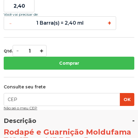
Você vai precisar de:
-
+
1 Barra(s) = 2,40 ml
Qtd.
Comprar
Consulte seu frete
OK
Não sei o meu CEP
Descrição
Rodapé e Guarnição Moldufama