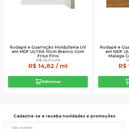
Rodapé e Guarnição Moldufama UV
Rodapé e Gu
em MDF ULTRA 10cm Branco Com
em MDF UL
Friso Fino
Malaga C
R$ 16,11 / ml
R
R$ 14,82 / ml
R$ 
Adicionar
Cadastre-se e receba novidades e promoções