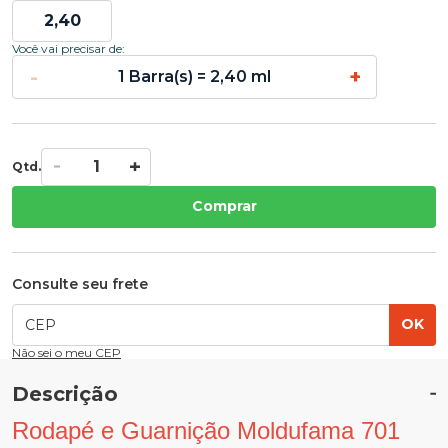
Você vai precisar de:
-
+
1 Barra(s) = 2,40 ml
Qtd.
Comprar
Consulte seu frete
OK
Não sei o meu CEP
Descrição
Rodapé e Guarnição Moldufama 701