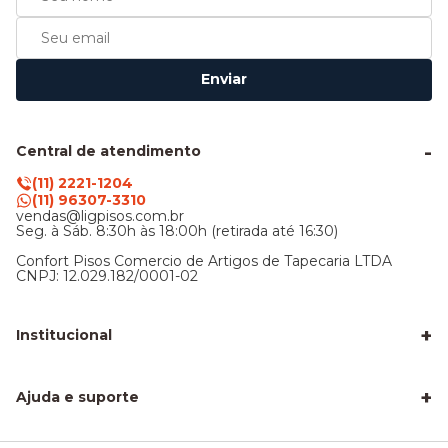
Enviar
Central de atendimento
(11) 2221-1204
(11) 96307-3310
vendas@ligpisos.com.br
Seg. à Sáb. 8:30h às 18:00h (retirada até 16:30)
Confort Pisos Comercio de Artigos de Tapecaria LTDA
CNPJ: 12.029.182/0001-02
+
Institucional
LigPisos é confiável - Avaliações de clientes
Blog Lig Pisos
+
Sobre nós
Ajuda e suporte
Nossa Loja
Central de atendimento
Frete e entrega